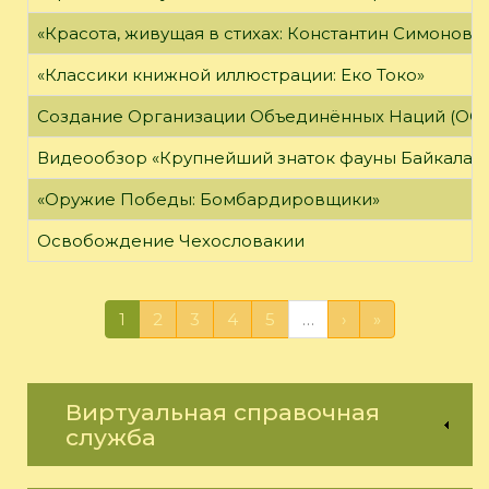
«Красота, живущая в стихах: Константин Симонов»
«Классики книжной иллюстрации: Еко Токо»
Создание Организации Объединённых Наций (ОО
Видеообзор «Крупнейший знаток фауны Байкала»
«Оружие Победы: Бомбардировщики»
Освобождение Чехословакии
1
2
3
4
5
…
›
»
Виртуальная справочная
служба