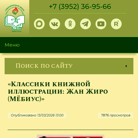
Перейти
+7 (3952) 36-95-66
к
основному
содержанию
Меню
Поиск по сайту
«Классики книжной
иллюстрации: Жан Жиро
(Мёбиус)»
Опубликовано 13/03/2026 13:00
7876 просмотров