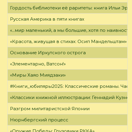
Гордость библиотеки её раритеты: книга Ильи Эрен
Русская Америка в пяти книгах
«...мир маленький, а мы большие, хотя по наивност
«Красота, живущая в стихах: Осип Мандельштам»
Основание Иркутского острога
«Элементарно, Ватсон!»
«Миры Хаяо Миядзаки»
#Книги_юбиляры2025: Классические романы. Часть
«Классики книжной иллюстрации: Геннадий Кузне
Разгром милитаристской Японии
Нюрнбергский процесс
«Оружие Победы: Грузовики РККА»