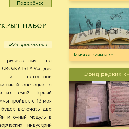
Подробнее
о
Лучший
способ
оставаться
ткрыт набор
здоровым
1829 просмотров
Многоликий мир
а регистрация на
#СВОяКУЛЬТУРА» для
Фонд редких к
ов и ветеранов
 военной операции, а
в их семей. Первый
ммы пройдёт с 13 мая
 будет включать два
айн и очный модуль в
орческих индустрий