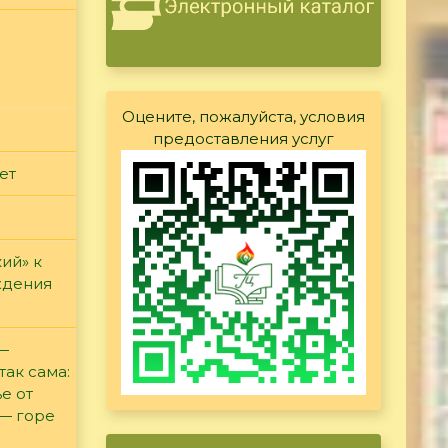
Оцените, пожалуйста, условия
предоставления услуг
ет
ий» к
ждения
 —
так сама:
е от
 — горе