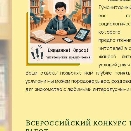
Гуманитарны
вас поу
социологич
которого
предпочте
читателей в 
жанров лит
условий для ч
Ваши ответы позволят нам глубже понять
услугами мы можем порадовать вас, создав
для знакомства с любимыми литературными 
Всероссийский конкурс 