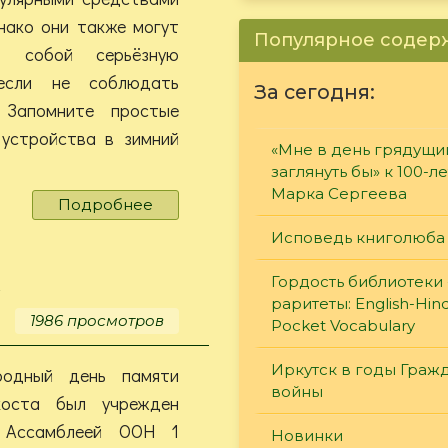
нако они также могут
Популярное соде
ть собой серьёзную
 если не соблюдать
За сегодня:
 Запомните простые
 устройства в зимний
«Мне в день грядущи
заглянуть бы» к 100-л
Марка Сергеева
Подробнее
о
Безопасность
Исповедь книголюба
на
первом
а
Гордость библиотеки 
месте
раритеты: English-Hind
1986 просмотров
Pocket Vocabulary
Иркутск в годы Граж
родный день памяти
войны
коста был учрежден
й Ассамблеей ООН 1
Новинки