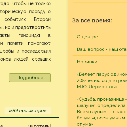
года, чтобы не только
сторическую правду о
х событиях Второй
За все время:
ы, но и предотвратить
акты геноцида в
О центре
ни памяти помогают
Ваш вопрос - наш отв
штабы и последствия
ионов людей, ставших
Новинки
«Белеет парус одинок
Подробнее
о
205-летию со дня ро
Памяти
М.Ю. Лермонтова
жертв
Холокоста
«Судьба, проказница
шалунья, определила 
1589 просмотров
Всем глупым — счасть
безумья, всем умным
от ума»
емые читатели!