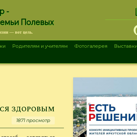
.
р -
семьи Полевых
изни — вот цель.
ки
Родителям и учителям
Фотогалерея
Выставк
ся здоровым
1871 просмотр
способ оставаться