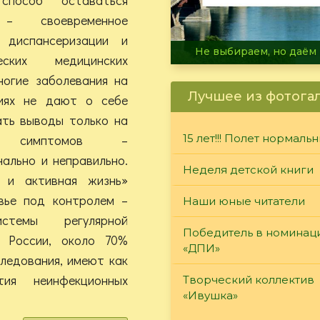
– своевременное
 диспансеризации и
В огне не горит, в воде 
ческих медицинских
ногие заболевания на
Лучшее из фотога
иях не дают о себе
ать выводы только на
и симптомов –
15 лет!!! Полет нормаль
ально и неправильно.
Неделя детской книги
 и активная жизнь»
вье под контролем –
Наши юные читатели
стемы регулярной
Победитель в номинац
 России, около 70%
«ДПИ»
ледования, имеют как
ия неинфекционных
Творческий коллектив
«Ивушка»