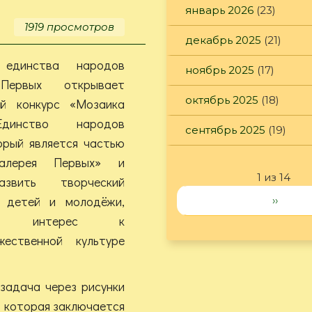
январь 2026
(23)
1919 просмотров
декабрь 2025
(21)
единства народов
ноябрь 2025
(17)
Первых открывает
октябрь 2025
(18)
ий конкурс «Мозаика
Единство народов
сентябрь 2025
(19)
орый является частью
Галерея Первых» и
1 из 14
азвить творческий
 детей и молодёжи,
››
ать интерес к
ественной культуре
задача через рисунки
у, которая заключается