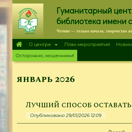
Перейти
Гуманитарный цент
к
основному
библиотека имени 
содержанию
Чтение — только начало, творчество ж
О центре
План мероприятий
Новин
Осторожно, мошенники!
январь 2026
Лучший способ оставать
Опубликовано 29/01/2026 12:09
Лучший 