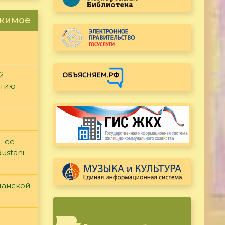
ржимое
й
етию
- её
ustani
данской