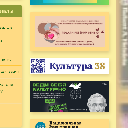
иалы
ок на
а
шанс!
 не тонет
«Ключ»
ду