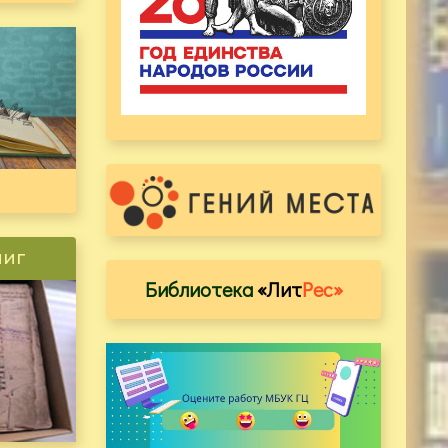
ниг
Библиотека
«Лит
Рес»