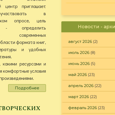
й центр приглашает
частвовать в
еском опросе, цель
Новости - арх
 - определить
ния современных
области формата книг,
август 2026
(2)
ературы и удобных
июль 2026
(8)
тения.
, какими ресурсами и
июнь 2026
(5)
ая комфортные условия
май 2026
(23)
произведениями.
апрель 2026
(22)
Подробнее
о
Внимание,
март 2026
(22)
опрос!
творческих
февраль 2026
(23)