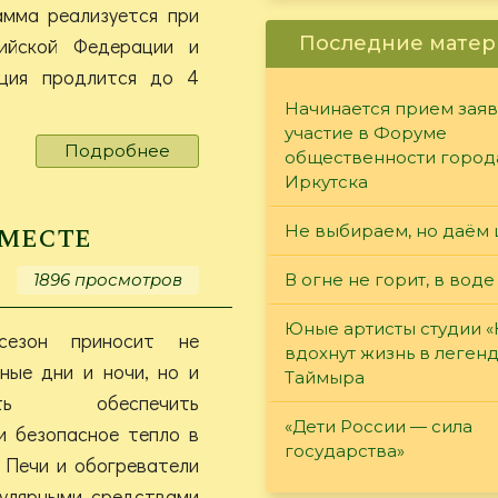
амма реализуется при
Последние матер
ийской Федерации и
ация продлится до 4
Начинается прием заяв
участие в Форуме
Подробнее
о
общественности город
В
Иркутска
Академии
«Меганом»
 месте
Не выбираем, но даём 
открыт
набор
1896 просмотров
В огне не горит, в воде
в
2026
Юные артисты студии 
сезон приносит не
г.
вдохнут жизнь в леген
ные дни и ночи, но и
Таймыра
ость обеспечить
«Дети России — сила
и безопасное тепло в
государства»
 Печи и обогреватели
пулярными средствами