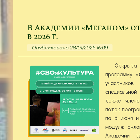
В Академии «Меганом» о
в 2026 г.
Опубликовано 28/01/2026 16:09
Открыт
программу «
участник
специальной
также члено
поток програ
по 5 июня и
модуля: онл
Академии тв