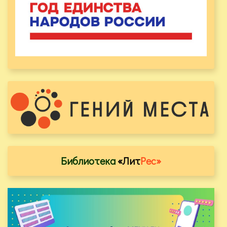
Библиотека
«Лит
Рес»