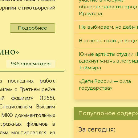
орники стихотворений
общественности город
Иркутска
Не выбираем, но даём 
Подробнее
о
Виктор
В огне не горит, в воде
Бронштейн.
Тот
ино»
Юные артисты студии 
поэт,
вдохнут жизнь в леген
кто
946 просмотров
Таймыра
зов
небесный
з последних работ
«Дети России — сила
слышит…
государства»
ильм о Третьем рейхе
ый фашизм» (1966),
Специальным Высшим
Популярное соде
 МКФ документальных
етражных фильмов в
За сегодня:
ильм монтировался из