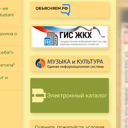
- её
ustani
ушкина о
себя?»
етипа"
т и
Оцените, пожалуйста, условия