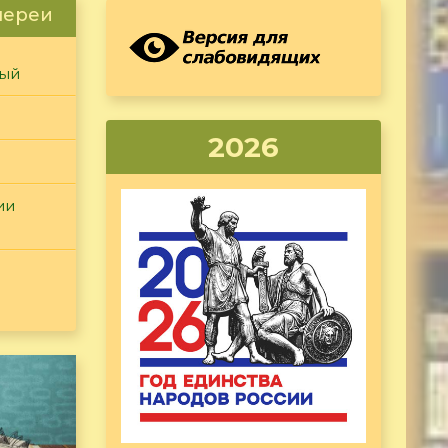
лереи
ный
2026
ии