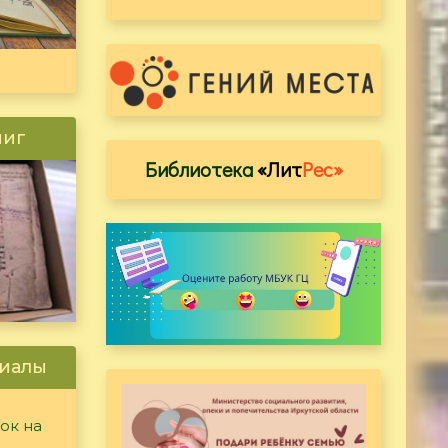
ниг
Библиотека
«Лит
Рес»
иалы
ок на