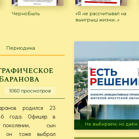
ЧерноБыль
«Я не рассчитывал на
выигрыш жизни…»
Периодика
графическое
 Баранова
1060 просмотров
ранов родился 23
46 года. Офицер в
поколении, сын
В огне не горит, в воде 
в, он тоже выбрал