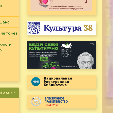
а
шанс!
 не тонет
«Ключ»
ду
ржимое