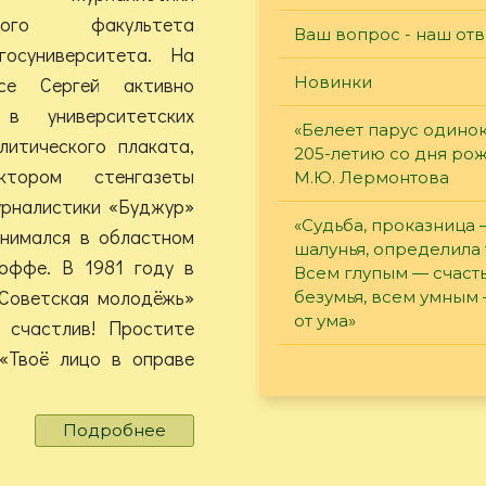
еского факультета
Ваш вопрос - наш отв
госуниверситета. На
се Сергей активно
Новинки
 в университетских
«Белеет парус одинок
литического плаката,
205-летию со дня ро
ктором стенгазеты
М.Ю. Лермонтова
урналистики «Буджур»
«Судьба, проказница
анимался в областном
шалунья, определила 
Иоффе. В 1981 году в
Всем глупым — счасть
«Советская молодёжь»
безумья, всем умным
от ума»
 счастлив! Простите
«Твоё лицо в оправе
Подробнее
о
«Себе
навстречу»