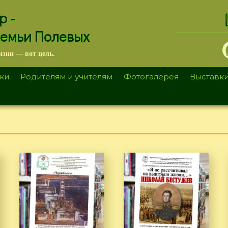
.
р -
семьи Полевых
изни — вот цель.
ки
Родителям и учителям
Фотогалерея
Выставк