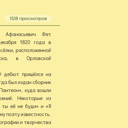
к
70-
летию
1128 просмотров
Сергея
Корбута
й Афанасьевич Фет
екабря 1820 года в
сёлки, расположенной
ска, в Орловской
й дебют пришёлся на
гда был издан сборник
Пантеон», куда вошли
рений. Некоторые из
 ты её не буди» и «Я
му поэту известность.
ографии и творчества