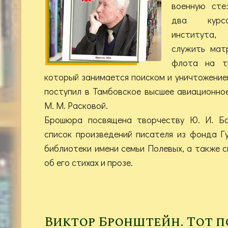
военную сте
два курса
института,
служить мат
флота на тр
который занимается поиском и уничтожение
поступил в Тамбовское высшее авиационное
М. М. Расковой.
Брошюра посвящена творчеству Ю. И. Ба
список произведений писателя из фонда Г
библиотеки имени семьи Полевых, а также 
об его стихах и прозе.
Виктор Бронштейн. Тот по