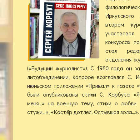
филологич
Иркутского 
втором кур
участвовал
конкурсах по
стал реда
отделения ж
(«Будущий журналист»). С 1980 года он з
литобъединении, которое возглавлял С. 
июньском приложении «Привал» к газете 
были опубликованы стихи С. Корбута «Я
меня…» на военную тему, стихи о любви 
стужи…», «Костёр дотлел. Остывшая зола…».