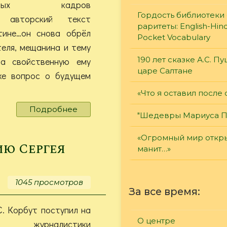
альных кадров
Гордость библиотеки 
и, авторский текст
раритеты: English-Hind
тине…он снова обрёл
Pocket Vocabulary
теля, мещанина и тему
190 лет сказке А.С. П
да свойственную ему
царе Салтане
 же вопрос о будущем
«Что я оставил после 
Подробнее
о
"Шедевры Мариуса П
«Создал
отечественное
«Огромный мир откры
кино»
ию Сергея
манит…»
1045 просмотров
За все время:
 С. Корбут поступил на
О центре
е журналистики