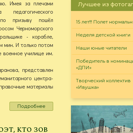
зю. Имея за плечами
Лучшее из фотога
 педагогического
 по призыву пошёл
15 лет!!! Полет нормаль
росом Черноморского
Неделя детской книги
альщике - корабле,
м мин. И только потом
Наши юные читатели
 военное училище им.
Победитель в номинац
«ДПИ»
ранова, представлен
уманитарного центра-
Творческий коллектив
справочные материалы
«Ивушка»
Подробнее
о
Информационно-
библиографическое
издание
эт, кто зов
к