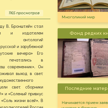
80-
летию
1165 просмотров
Ю.
Многоликий мир
И.
ду В. Бронштейн стал
Баранова
лем и издателем
Фонд редких к
ких антологий
 русской и зарубежной
утские вечера» Его
ния печатались в
аш современник». Он
рживал выход в свет
художественного
ели свет сборники
Последние матер
й» и «Соленый привкус
 «Соль жизни всей». В
Начинается прием заяв
оюза писателей России
участие в Форуме