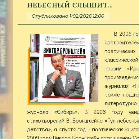
небесный слышит…
Опубликовано 1/02/2026 12:00
В 2006 го
составите
поэтичес
классической
поэзии «Ирк
произведе
журналах «Н
также подде
литературно-
журнала «Сибирь». В 2008 году увид
стихотворений В. Бронштейна «Гул небесны
детства», а спустя год - поэтическая книга
2009 году Виктор Бронштейн стал членом С