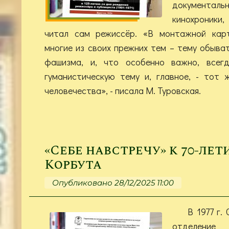
документ
кинохроник
читал сам режиссёр. «В монтажной кар
многие из своих прежних тем – тему обыва
фашизма, и, что особенно важно, всег
гуманистическую тему и, главное, - тот
человечества», - писала М. Туровская.
«Себе навстречу» к 70-лет
Корбута
Опубликовано 28/12/2025 11:00
В 1977 г.
отделени