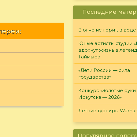
Последние матер
лереи:
В огне не горит, в воде
Юные артисты студии 
вдохнут жизнь в леген
Таймыра
«Дети России — сила
государства»
Конкурс «Золотые руки
Иркутска — 2026»
Летние турниры Warh
Популярное соде