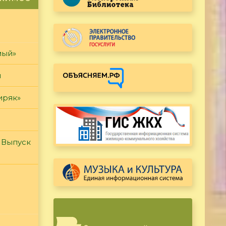
мый»
и
иряк»
 Выпуск