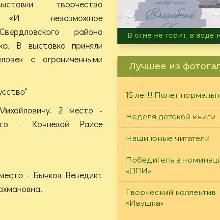
ыставки творчества
 «И невозможное
 Свердловского района
Летние турниры Warh
ка. В выставке приняли
ловек с ограниченными
Лучшее из фотога
усство"
15 лет!!! Полет нормаль
Михайловичу. 2 место -
Неделя детской книги
сто - Кочневой Раисе
Наши юные читатели
Победитель в номинац
«ДПИ»
 место - Бычков Венедикт
ахмановна.
Творческий коллектив
«Ивушка»