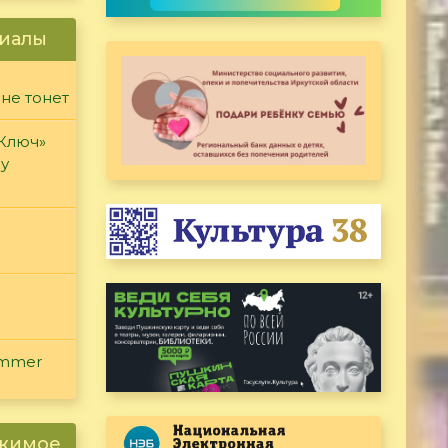
иалы
 не тонет
«Ключ»
ду
ammer
ржимое