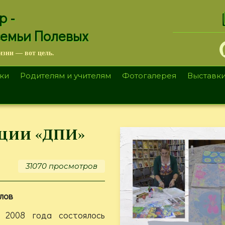
.
р -
семьи Полевых
изни — вот цель.
ки
Родителям и учителям
Фотогалерея
Выставк
ции «ДПИ»
31070 просмотров
лов
 2008 года состоялось