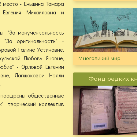
2 место - Еньшина Тамара
 Евгения Михайловна и
ы: "За монументальность
 "За оригинальность" -
ровой Галине Устиновне,
кульской Любовь Яновне,
Многоликий мир
юбие" - Орловой Евгении
овне, Лапшаковой Нэлли
Фонд редких к
.
и поощрены общественные
к", творческий коллектив