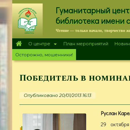
Перейти
Гуманитарный цент
к
основному
библиотека имени 
содержанию
Чтение — только начало, творчество ж
О центре
План мероприятий
Новин
Осторожно, мошенники!
Победитель в номина
Опубликовано 20/01/2013 16:13
Руслан Каре
29 октября