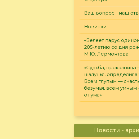
Ваш вопрос - наш отв
Новинки
«Белеет парус одинок
205-летию со дня ро
М.Ю. Лермонтова
«Судьба, проказница
шалунья, определила 
Всем глупым — счасть
безумья, всем умным
от ума»
Новости - арх