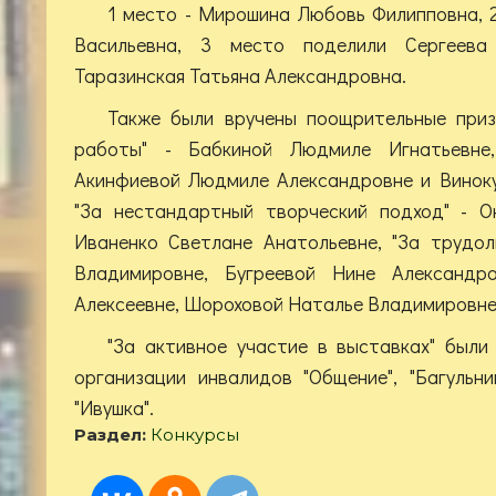
1 место - Мирошина Любовь Филипповна, 
Васильевна, 3 место поделили Сергеева
Таразинская Татьяна Александровна.
Также были вручены поощрительные приз
работы" - Бабкиной Людмиле Игнатьевне,
Акинфиевой Людмиле Александровне и Виноку
"За нестандартный творческий подход" - О
Иваненко Светлане Анатольевне, "За трудол
Владимировне, Бугреевой Нине Александр
Алексеевне, Шороховой Наталье Владимировне
"За активное участие в выставках" был
организации инвалидов "Общение", "Багульни
"Ивушка".
Раздел:
Конкурсы