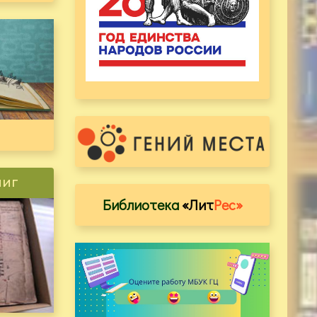
ниг
Библиотека
«Лит
Рес»