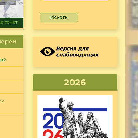
Искать
ammer
лереи
ный
2026
ии