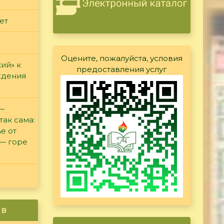
ет
Оцените, пожалуйста, условия
ий» к
предоставления услуг
ждения
 —
так сама:
е от
 — горе
ив