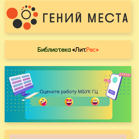
Библиотека
«Лит
Рес»