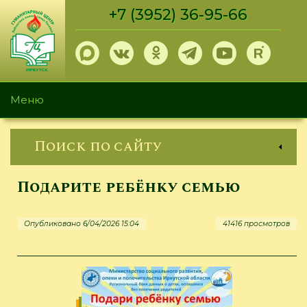
Перейти
+7 (3952) 36-95-66
к
основному
содержанию
Меню
Поиск по сайту
Подарите ребёнку семью
Опубликовано 6/04/2026 15:04
41416 просмотров