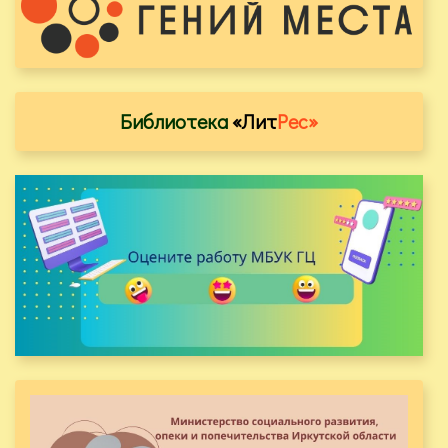
Библиотека
«Лит
Рес»