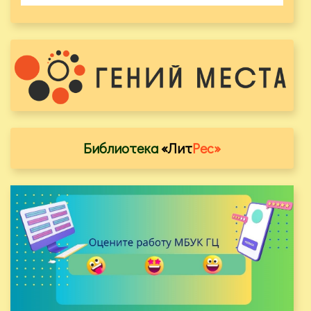
Библиотека
«Лит
Рес»