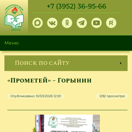
Перейти
+7 (3952) 36-95-66
к
основному
содержанию
Меню
Поиск по сайту
«Прометей» – Горынин
Опубликовано 10/03/2026 12:00
1292 просмотра