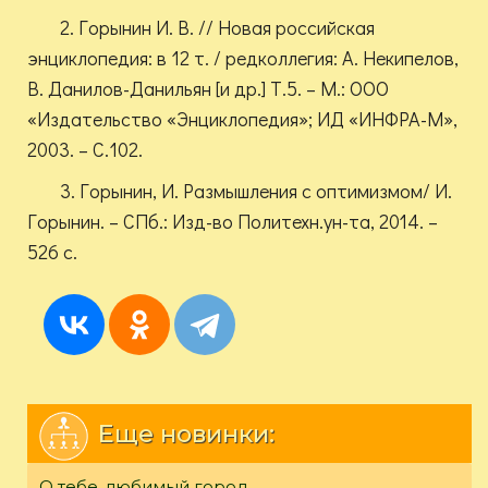
2. Горынин И. В. // Новая российская
энциклопедия: в 12 т. / редколлегия: А. Некипелов,
В. Данилов-Данильян [и др.] Т.5. – М.: ООО
«Издательство «Энциклопедия»; ИД «ИНФРА-М»,
2003. – С.102.
3. Горынин, И. Размышления с оптимизмом/ И.
Горынин. – СПб.: Изд-во Политехн.ун-та, 2014. –
526 с.
Еще новинки:
О тебе, любимый город