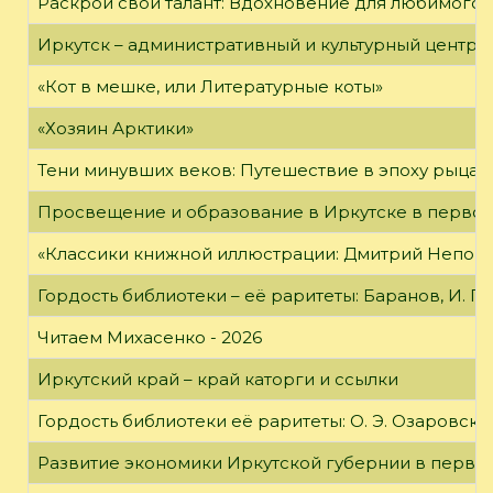
Раскрой свой талант: Вдохновение для любимого 
Иркутск – административный и культурный центр 
«Кот в мешке, или Литературные коты»
«Хозяин Арктики»
Тени минувших веков: Путешествие в эпоху рыцар
Просвещение и образование в Иркутске в первой
«Классики книжной иллюстрации: Дмитрий Непомн
Гордость библиотеки – её раритеты: Баранов, И. Г
Читаем Михасенко - 2026
Иркутский край – край каторги и ссылки
Гордость библиотеки её раритеты: О. Э. Озаровская 
Развитие экономики Иркутской губернии в первой