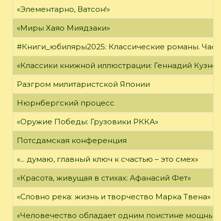
«Элементарно, Ватсон!»
«Миры Хаяо Миядзаки»
#Книги_юбиляры2025: Классические романы. Часть
«Классики книжной иллюстрации: Геннадий Кузне
Разгром милитаристской Японии
Нюрнбергский процесс
«Оружие Победы: Грузовики РККА»
Потсдамская конференция
«... думаю, главный ключ к счастью – это смех»
«Красота, живущая в стихах: Афанасий Фет»
«Словно река: жизнь и творчество Марка Твена»
«Человечество обладает одним поистине мощным о