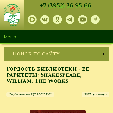
Перейти
+7 (3952) 36-95-66
к
основному
содержанию
Меню
Поиск по сайту
Гордость библиотеки - её
раритеты: Shakespeare,
William. The Works
Опубликовано 25/05/2026 10:12
5683 просмотра