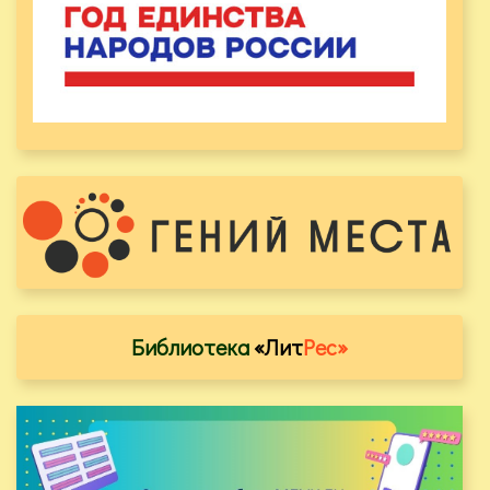
Библиотека
«Лит
Рес»