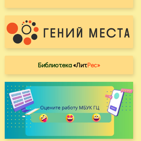
Библиотека
«Лит
Рес»