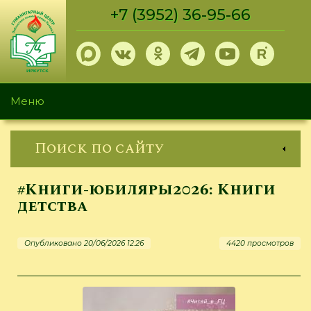
Перейти
+7 (3952) 36-95-66
к
основному
содержанию
Меню
Поиск по сайту
#Книги-юбиляры2026: Книги
детства
Опубликовано 20/06/2026 12:26
4420 просмотров