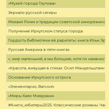
«Музей города Глупова»
Зеркало русской сатиры
Михаил Ромм и традиции советской кинорежиссу
Получение Иркутском статуса города
Гордость библиотеки её раритеты: книга Ильи Эрен
Русская Америка в пяти книгах
«...мир маленький, а мы большие, хотя по наивност
«Красота, живущая в стихах: Осип Мандельштам»
Основание Иркутского острога
«Элементарно, Ватсон!»
«Миры Хаяо Миядзаки»
#Книги_юбиляры2025: Классические романы. Часть