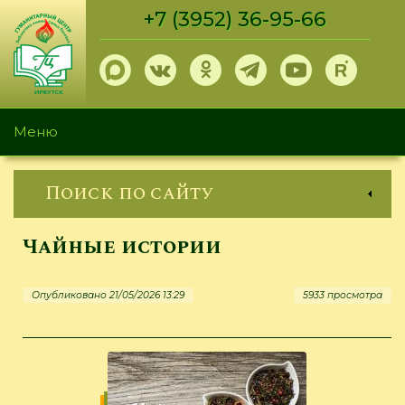
Перейти
+7 (3952) 36-95-66
к
основному
содержанию
Меню
Поиск по сайту
Чайные истории
Опубликовано 21/05/2026 13:29
5933 просмотра