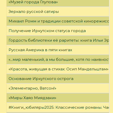
«Музей города Глупова»
Зеркало русской сатиры
Михаил Ромм и традиции советской кинорежиссу
Получение Иркутском статуса города
Гордость библиотеки её раритеты: книга Ильи Эрен
Русская Америка в пяти книгах
«...мир маленький, а мы большие, хотя по наивност
«Красота, живущая в стихах: Осип Мандельштам»
Основание Иркутского острога
«Элементарно, Ватсон!»
«Миры Хаяо Миядзаки»
#Книги_юбиляры2025: Классические романы. Часть