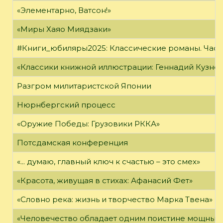
«Элементарно, Ватсон!»
«Миры Хаяо Миядзаки»
#Книги_юбиляры2025: Классические романы. Часть
«Классики книжной иллюстрации: Геннадий Кузне
Разгром милитаристской Японии
Нюрнбергский процесс
«Оружие Победы: Грузовики РККА»
Потсдамская конференция
«... думаю, главный ключ к счастью – это смех»
«Красота, живущая в стихах: Афанасий Фет»
«Словно река: жизнь и творчество Марка Твена»
«Человечество обладает одним поистине мощным о