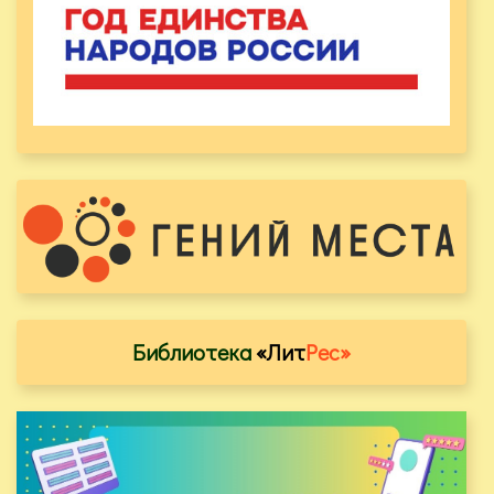
Библиотека
«Лит
Рес»