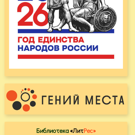
Библиотека
«Лит
Рес»