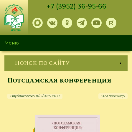
Перейти
+7 (3952) 36-95-66
к
основному
содержанию
Меню
Поиск по сайту
Потсдамская конференция
Опубликовано 11/12/2025 10:00
9651 просмотр