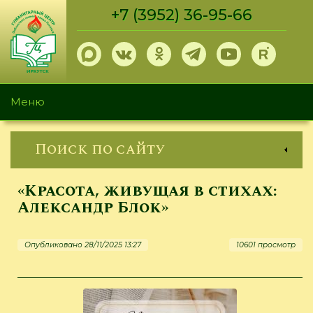
Перейти
+7 (3952) 36-95-66
к
основному
содержанию
Меню
Поиск по сайту
«Красота, живущая в стихах:
Александр Блок»
Опубликовано 28/11/2025 13:27
10601 просмотр