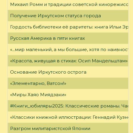
Михаил Ромм и традиции советской кинорежиссу
Получение Иркутском статуса города
Гордость библиотеки её раритеты: книга Ильи Эрен
Русская Америка в пяти книгах
«...мир маленький, а мы большие, хотя по наивност
«Красота, живущая в стихах: Осип Мандельштам»
Основание Иркутского острога
«Элементарно, Ватсон!»
«Миры Хаяо Миядзаки»
#Книги_юбиляры2025: Классические романы. Часть
«Классики книжной иллюстрации: Геннадий Кузне
Разгром милитаристской Японии