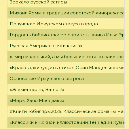
Зеркало русской сатиры
Михаил Ромм и традиции советской кинорежиссу
Получение Иркутском статуса города
Гордость библиотеки её раритеты: книга Ильи Эрен
Русская Америка в пяти книгах
«...мир маленький, а мы большие, хотя по наивност
«Красота, живущая в стихах: Осип Мандельштам»
Основание Иркутского острога
«Элементарно, Ватсон!»
«Миры Хаяо Миядзаки»
#Книги_юбиляры2025: Классические романы. Часть
«Классики книжной иллюстрации: Геннадий Кузне