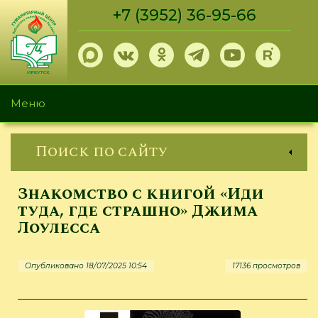
Перейти
+7 (3952) 36-95-66
к
основному
содержанию
Меню
Поиск по сайту
Знакомство с книгой «Иди
туда, где страшно» Джима
Лоулесса
Опубликовано 18/07/2025 10:54
17136 просмотров