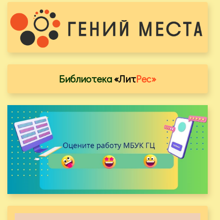
Библиотека
«Лит
Рес»