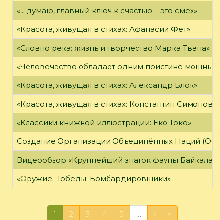
«... думаю, главный ключ к счастью – это смех»
«Красота, живущая в стихах: Афанасий Фет»
«Словно река: жизнь и творчество Марка Твена»
«Человечество обладает одним поистине мощным о
«Красота, живущая в стихах: Александр Блок»
«Красота, живущая в стихах: Константин Симонов»
«Классики книжной иллюстрации: Еко Токо»
Создание Организации Объединённых Наций (ОО
Видеообзор «Крупнейший знаток фауны Байкала»
«Оружие Победы: Бомбардировщики»
1
2
3
4
5
…
›
»