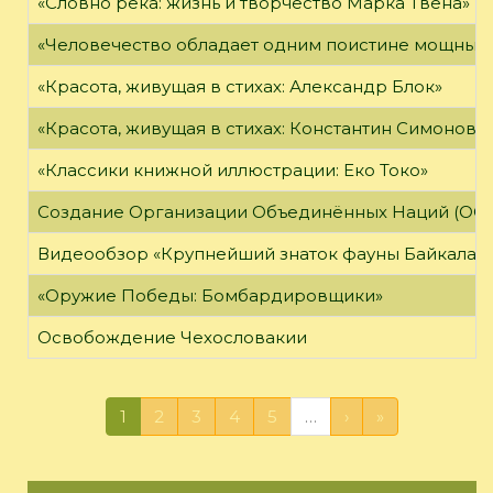
«Словно река: жизнь и творчество Марка Твена»
«Человечество обладает одним поистине мощным о
«Красота, живущая в стихах: Александр Блок»
«Красота, живущая в стихах: Константин Симонов»
«Классики книжной иллюстрации: Еко Токо»
Создание Организации Объединённых Наций (ОО
Видеообзор «Крупнейший знаток фауны Байкала»
«Оружие Победы: Бомбардировщики»
Освобождение Чехословакии
1
2
3
4
5
…
›
»