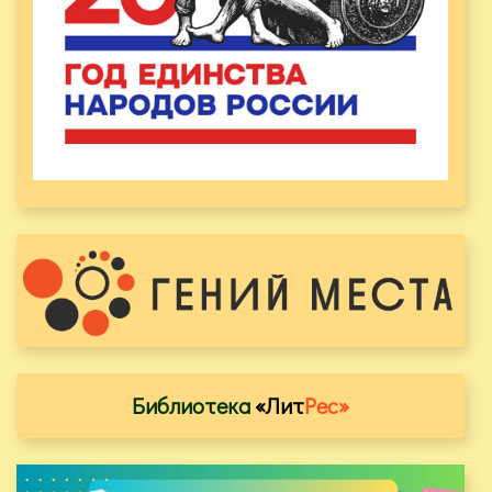
Библиотека
«Лит
Рес»