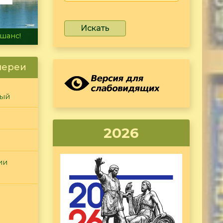
Искать
не тонет
лереи
ный
2026
ии