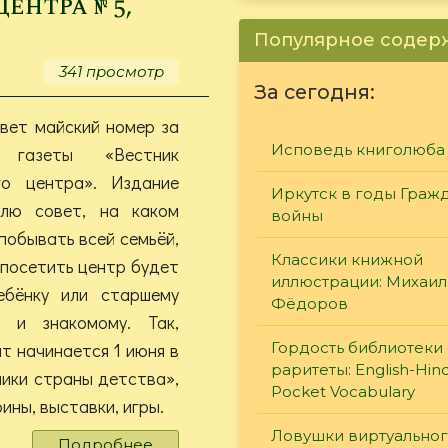
нтра № 5,
№
6,
Популярное соде
2026
341 просмотр
За сегодня:
вет майский номер за
Исповедь книголюба
газеты «Вестник
го центра». Издание
Иркутск в годы Граж
лю совет, на каком
войны
побывать всей семьёй,
Классики книжной
 посетить центр будет
иллюстрации: Михаил
ебёнку или старшему
Фёдоров
у и знакомому. Так,
т начинается 1 июня в
Гордость библиотеки 
раритеты: English-Hind
ики страны детства»,
Pocket Vocabulary
ины, выставки, игры.
Ловушки виртуально
Подробнее
о