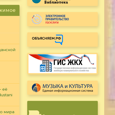
ржимое
данской
- её
ustani
го мира