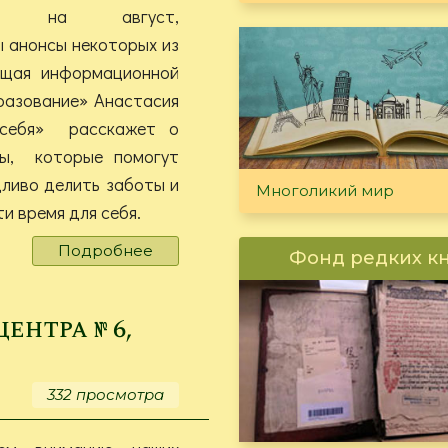
тий на август,
 анонсы некоторых из
ющая информационной
разование» Анастасия
 себя» расскажет о
мы, которые помогут
дливо делить заботы и
Многоликий мир
ти время для себя.
Подробнее
о
Фонд редких к
Вестник
Гуманитарного
центра
нтра № 6,
№
7,
2026
332 просмотра