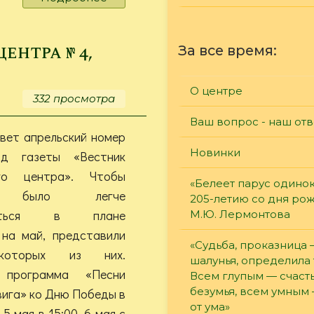
Вестник
Гуманитарного
центра
нтра № 4,
За все время:
№
5,
2026
О центре
332 просмотра
Ваш вопрос - наш отв
вет апрельский номер
Новинки
д газеты «Вестник
ого центра». Чтобы
«Белеет парус одинок
ю было легче
205-летию со дня ро
оваться в плане
М.Ю. Лермонтова
 на май, представили
«Судьба, проказница
которых из них.
шалунья, определила 
 программа «Песни
Всем глупым — счасть
безумья, всем умным
вига» ко Дню Победы в
от ума»
 мая в 15:00. 6 мая с