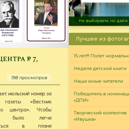
В огне не горит, в воде 
Лучшее из фотога
15 лет!!! Полет нормаль
нтра № 7,
Неделя детской книги
198 просмотров
Наши юные читатели
вет июльский номер за
Победитель в номинац
«ДПИ»
газеты «Вестник
ого центра». Чтобы
Творческий коллектив
лям было легче
«Ивушка»
оваться в плане