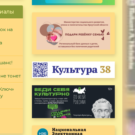
иалы
ок на
а
шанс!
 не тонет
«Ключ»
ду