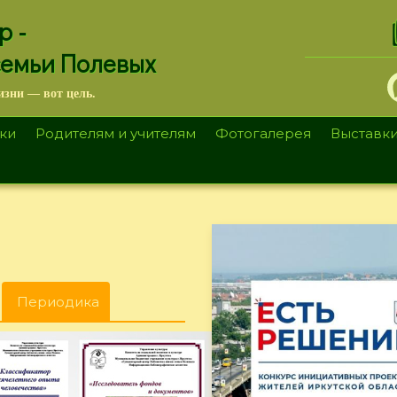
.
р -
семьи Полевых
изни — вот цель.
ки
Родителям и учителям
Фотогалерея
Выставк
Периодика
(активная
вкладка)