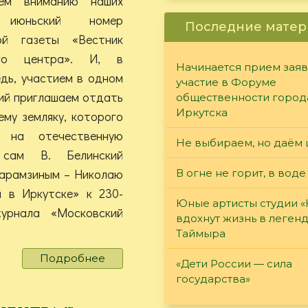
аем вниманию наших
 июньский номер
Последние матер
ой газеты «Вестник
ого центра». И, в
Начинается прием заяв
дь, участием в одном
участие в Форуме
ий приглашаем отдать
общественности город
Иркутска
му земляку, которого
 на отечественную
Не выбираем, но даём 
 сам В. Белинский
Карамзиным – Николаю
В огне не горит, в воде
я в Иркутске» к 230-
Юные артисты студии 
урнала «Московский
вдохнут жизнь в леген
Таймыра
Подробнее
о
«Дети России — сила
Вестник
государства»
Гуманитарного
центра