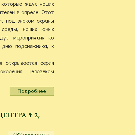
, которые ждут наших
ателей в апреле. Этот
ёт под знаком охраны
 среды, наших юных
дут мероприятия ко
 дню подснежника, к
я открывается серия
окорения человеком
Подробнее
о
Вестник
Гуманитарного
центра
нтра № 2,
№
3,
2026
482 просмотра