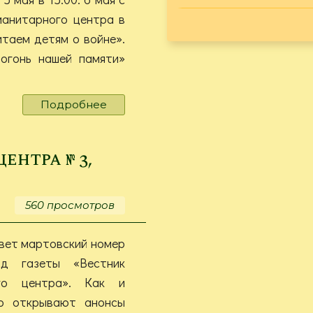
манитарного центра в
таем детям о войне».
огонь нашей памяти»
Подробнее
о
Вестник
Гуманитарного
центра
нтра № 3,
№
4,
2026
560 просмотров
вет мартовский номер
д газеты «Вестник
ого центра». Как и
го открывают анонсы