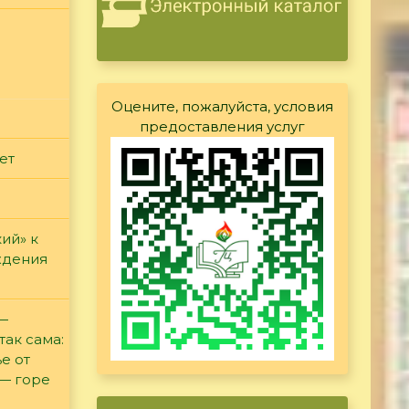
Оцените, пожалуйста, условия
предоставления услуг
ет
ий» к
ждения
 —
так сама:
е от
 — горе