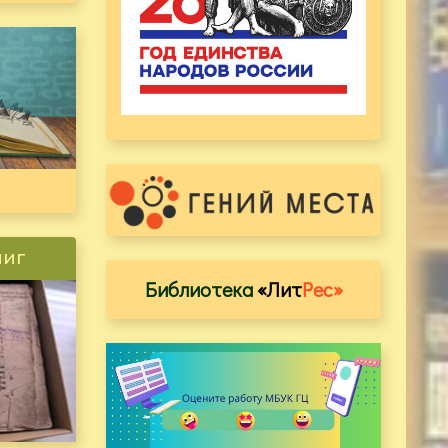
ниг
Библиотека
«Лит
Рес»