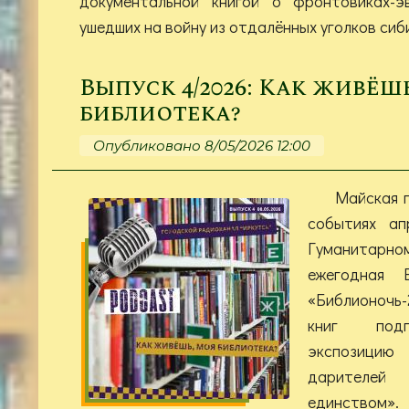
документальной книгой о фронтовиках-э
ушедших на войну из отдалённых уголков си
Выпуск 4/2026: Как живёш
библиотека?
Опубликовано 8/05/2026 12:00
Майская 
событиях ап
Гуманитар
ежегодная В
«Библионочь
книг подг
экспозиц
дарителей
единством