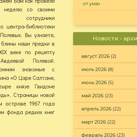
ажем Вам как провели
от ума»
ю неделю со своими
ми сотрудники
го центра-библиотеки
Полевых. Вы узнаете,
Новости - арх
 блины наши предки в
XIX веке по рецепту
август 2026
(2)
Авдеевой Полевой.
помним знакомые с
июль 2026
(8)
кина «О Царе Салтане,
июнь 2026
(5)
ыре князе Гвидоне
едь». Страницы новой
май 2026
(23)
м острове 1967 года
апрель 2026
(22)
ем фонда редких книг
март 2026
(22)
февраль 2026
(23)