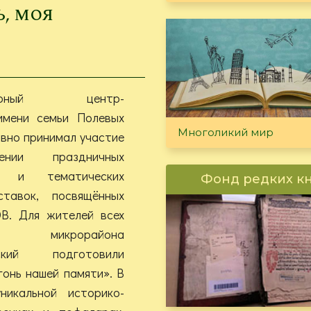
ь, моя
итарный центр-
имени семьи Полевых
Многоликий мир
ивно принимал участие
нии праздничных
ий и тематических
Фонд редких к
тавок, посвящённых
В. Для жителей всех
в микрорайона
тский подготовили
онь нашей памяти». В
икальной историко-