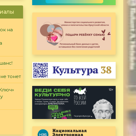
иалы
ок на
а
шанс!
 не тонет
«Ключ»
ду