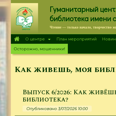
Перейти
Гуманитарный цент
к
основному
библиотека имени 
содержанию
Чтение — только начало, творчество ж
О центре
План мероприятий
Новин
Осторожно, мошенники!
Как живешь, моя библ
Выпуск 6/2026: Как живёш
библиотека?
Опубликовано 3/07/2026 10:00