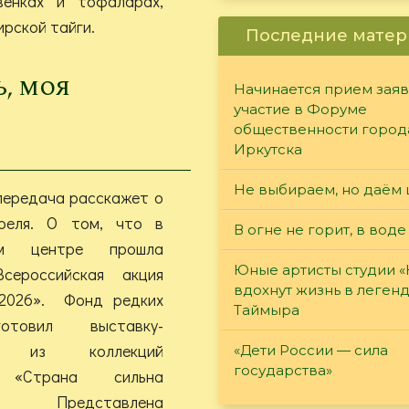
венках и тофаларах,
бирской тайги.
Последние матер
ь, моя
Начинается прием заяв
участие в Форуме
общественности город
Иркутска
Не выбираем, но даём 
передача расскажет о
реля. О том, что в
В огне не горит, в воде
ном центре прошла
Юные артисты студии 
сероссийская акция
вдохнут жизнь в леген
-2026». Фонд редких
Таймыра
отовил выставку-
ию из коллекций
«Дети России — сила
государства»
 «Страна сильна
». Представлена