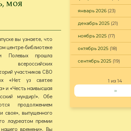
ь, моя
январь 2026
(23)
декабрь 2025
(21)
ноябрь 2025
(17)
пуске вы узнаете, что
ом центре-библиотеке
октябрь 2025
(18)
ьи Полевых прошла
сентябрь 2025
(19)
ия всероссийских
торий участников СВО
ых «Нет уз святее
1 из 14
» и «Честь наивысшая
››
сский мундир!». Обе
ются продолжением
и своя», выпущенного
го лауреатом премии
 нашего времени». Вы