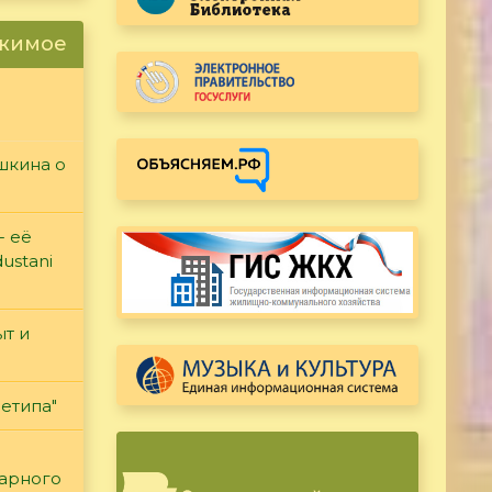
ржимое
ушкина о
- её
ustani
т и
етипа"
тарного