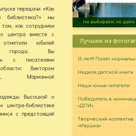
ыпуске передачи «Как
я библиотека?» мы
В огне не горит, в воде 
 том, как сотрудники
го центра вместе с
Лучшее из фотога
и отметили юбилей
о города. Вы
тесь с писателями
15 лет!!! Полет нормаль
области: Виктором
Неделя детской книги
вым, Марианной
Наши юные читатели
Надежды Высоцкой о
Победитель в номинац
м центре-библиотеке
«ДПИ»
мимся с предстоящей
Творческий коллектив
«Ивушка»