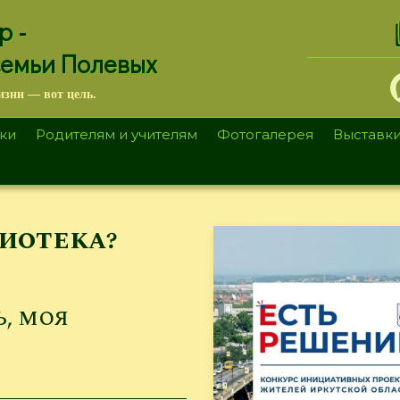
.
р -
семьи Полевых
изни — вот цель.
ки
Родителям и учителям
Фотогалерея
Выставк
иотека?
ь, моя