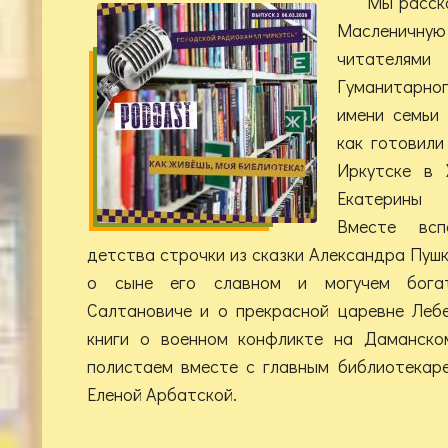
Мы расск
Масленичну
читателя
Гуманитарно
имени семьи 
как готовили
Иркутске в 
Екатерины 
Вместе вс
детства строчки из сказки Александра Пуш
о сыне его славном и могучем богат
Салтановиче и о прекрасной царевне Леб
книги о военном конфликте на Даманско
полистаем вместе с главным библиотекар
Еленой Арбатской.