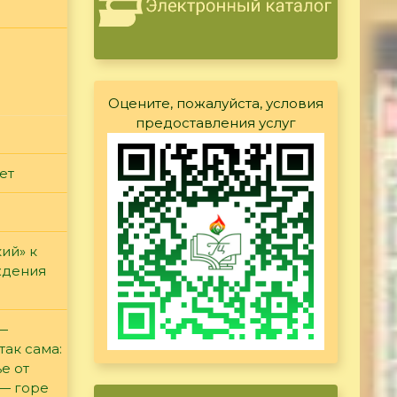
Оцените, пожалуйста, условия
предоставления услуг
ет
ий» к
ждения
 —
так сама:
е от
 — горе