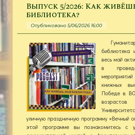
Выпуск 5/2026: Как живёш
библиотека?
Опубликовано 5/06/2026 16:00
Гуман
библиотека 
весь май акт
в проведе
мероприят
книжных выс
Победе в ВО
возрасто
Университе
уличную праздничную программу «Вечный ог
этой программе вы познакомитесь с ун