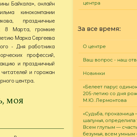
ины Байкала», онлайн
центра
ильма кинокомпании
кова, праздничные
За все время:
к 8 Марта, громкие
-летию Марка Сергеева
ного - Дня работника
О центре
орческих профессий,
Ваш вопрос - наш отв
акцию и праздничный
 читателей и горожан
Новинки
рного центра.
«Белеет парус одинок
205-летию со дня ро
ь, моя
М.Ю. Лермонтова
«Судьба, проказница
шалунья, определила 
Всем глупым — счасть
безумья, всем умным