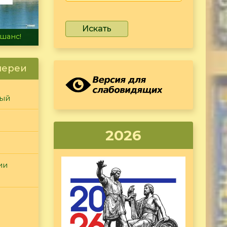
Искать
не тонет
лереи
ный
2026
ии