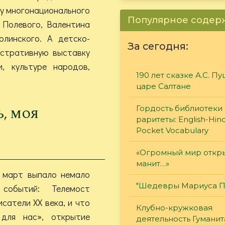
у многонационального
Популярное соде
 Полевого, Валентина
линского. А детско-
За сегодня:
стративную выставку
, культуре народов,
190 лет сказке А.С. П
царе Салтане
Гордость библиотеки 
ь, моя
раритеты: English-Hind
Pocket Vocabulary
«Огромный мир откры
манит…»
 март выпало немало
"Шедевры Мариуса П
 событий: Телемост
сатели XX века, и что
Клубно-кружковая
для нас», открытие
деятельность Гумани