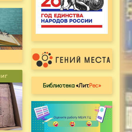
ниг
Библиотека
«Лит
Рес»