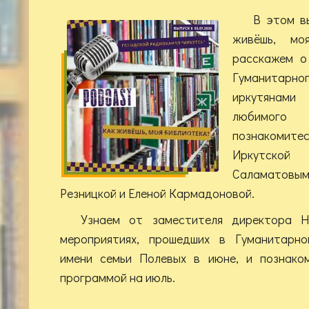
В этом в
живёшь, мо
расскажем о
Гуманитарно
иркутянам
любимог
познакоми
Иркутской 
Саламато
Резницкой и Еленой Кармадоновой.
Узнаем от заместителя директора 
мероприятиях, прошедших в Гуманитарно
имени семьи Полевых в июне, и познако
программой на июль.