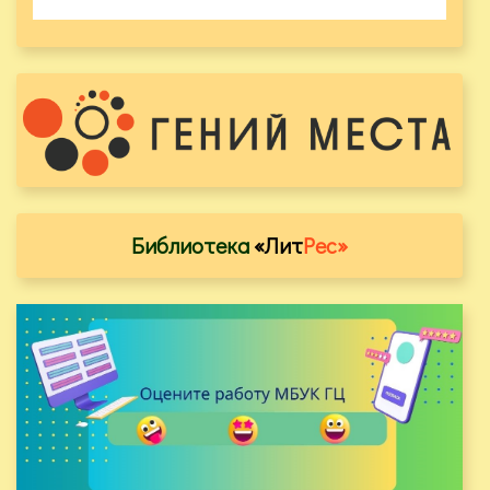
Библиотека
«Лит
Рес»