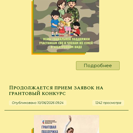
Подробнее
о
Меры
социаль
поддер
Продолжается прием заявок на
участни
грантовый конкурс
СВО
Опубликовано 10/06/2026 09:24
1242 просмотра
и
членам
их
семей