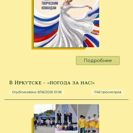
Подробнее
о
Продолж
прием
заявок
В Иркутске – «погода за нас!»
на
Опубликовано 9/06/2026 10:06
1146 просмотров
грантов
конкурс