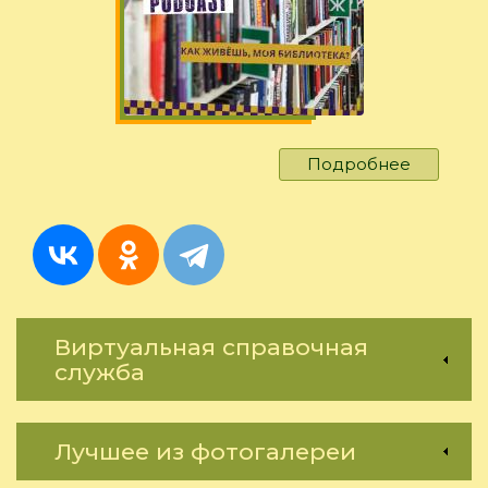
Подробнее
о
Выпуск
5/2026:
Как
живёшь,
моя
библиот
Виртуальная справочная
служба
Лучшее из фотогалереи