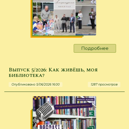
Подробнее
о
В
Иркутск
–
Выпуск 5/2026: Как живёшь, моя
«погода
библиотека?
за
Опубликовано 5/06/2026 16:00
1287 просмотров
нас!»