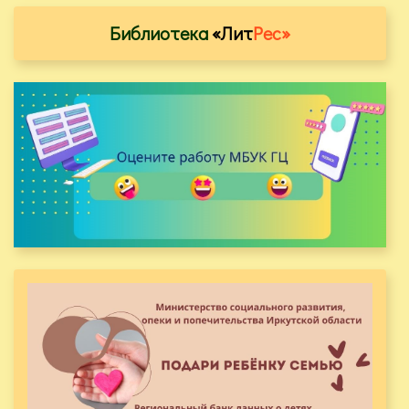
Библиотека
«Лит
Рес»