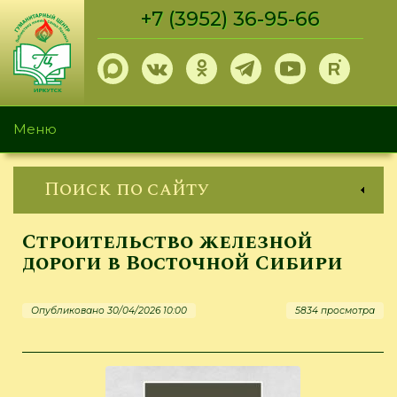
Перейти
+7 (3952) 36-95-66
к
основному
содержанию
Меню
Поиск по сайту
Строительство железной
дороги в Восточной Сибири
Опубликовано 30/04/2026 10:00
5834 просмотра