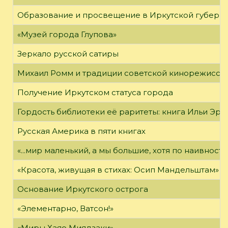
Образование и просвещение в Иркутской губернии
«Музей города Глупова»
Зеркало русской сатиры
Михаил Ромм и традиции советской кинорежиссу
Получение Иркутском статуса города
Гордость библиотеки её раритеты: книга Ильи Эрен
Русская Америка в пяти книгах
«...мир маленький, а мы большие, хотя по наивност
«Красота, живущая в стихах: Осип Мандельштам»
Основание Иркутского острога
«Элементарно, Ватсон!»
«Миры Хаяо Миядзаки»