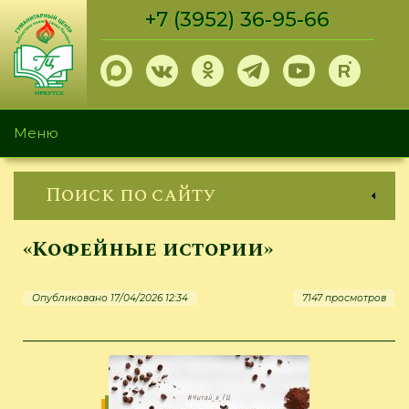
Перейти
+7 (3952) 36-95-66
к
основному
содержанию
Меню
Поиск по сайту
«Кофейные истории»
Опубликовано 17/04/2026 12:34
7147 просмотров