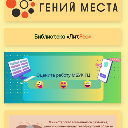
Библиотека
«Лит
Рес»