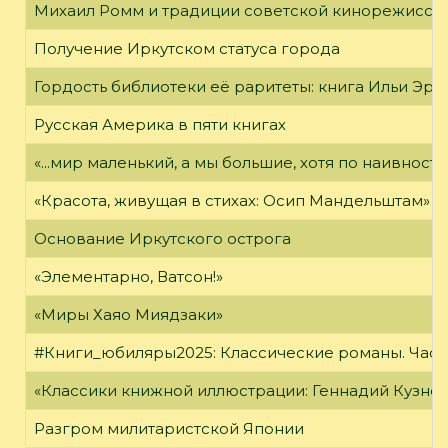
Михаил Ромм и традиции советской кинорежиссу
Получение Иркутском статуса города
Гордость библиотеки её раритеты: книга Ильи Эрен
Русская Америка в пяти книгах
«...мир маленький, а мы большие, хотя по наивност
«Красота, живущая в стихах: Осип Мандельштам»
Основание Иркутского острога
«Элементарно, Ватсон!»
«Миры Хаяо Миядзаки»
#Книги_юбиляры2025: Классические романы. Часть
«Классики книжной иллюстрации: Геннадий Кузне
Разгром милитаристской Японии