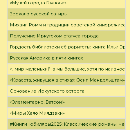
«Музей города Глупова»
Зеркало русской сатиры
Михаил Ромм и традиции советской кинорежиссу
Получение Иркутском статуса города
Гордость библиотеки её раритеты: книга Ильи Эрен
Русская Америка в пяти книгах
«...мир маленький, а мы большие, хотя по наивност
«Красота, живущая в стихах: Осип Мандельштам»
Основание Иркутского острога
«Элементарно, Ватсон!»
«Миры Хаяо Миядзаки»
#Книги_юбиляры2025: Классические романы. Часть