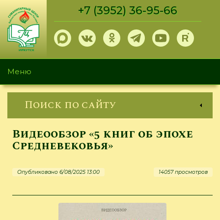
Перейти
+7 (3952) 36-95-66
к
основному
содержанию
Меню
Поиск по сайту
Видеообзор «5 книг об эпохе
Средневековья»
Опубликовано 6/08/2025 13:00
14057 просмотров