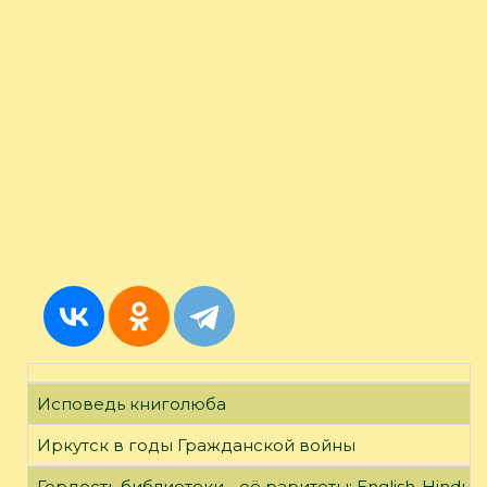
Исповедь книголюба
Иркутск в годы Гражданской войны
Гордость библиотеки - её раритеты: English-Hindust