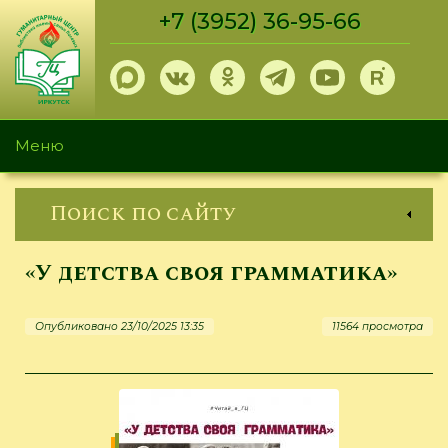
Перейти
+7 (3952) 36-95-66
к
основному
содержанию
Меню
Поиск по сайту
«У детства своя грамматика»
Опубликовано 23/10/2025 13:35
11564 просмотра