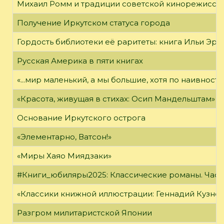
Михаил Ромм и традиции советской кинорежиссу
Получение Иркутском статуса города
Гордость библиотеки её раритеты: книга Ильи Эрен
Русская Америка в пяти книгах
«...мир маленький, а мы большие, хотя по наивност
«Красота, живущая в стихах: Осип Мандельштам»
Основание Иркутского острога
«Элементарно, Ватсон!»
«Миры Хаяо Миядзаки»
#Книги_юбиляры2025: Классические романы. Часть
«Классики книжной иллюстрации: Геннадий Кузне
Разгром милитаристской Японии