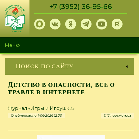
Перейти
+7 (3952) 36-95-66
к
основному
содержанию
Меню
Поиск по сайту
Детство в опасности, все о
травле в интернете
Журнал «Игры и Игрушки»
Опубликовано 1/06/2026 12:00
1112 просмотров