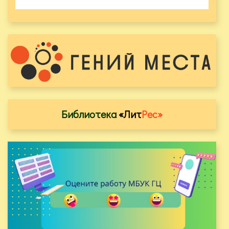
Библиотека
«Лит
Рес»