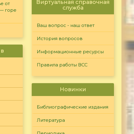
Виртуальная справочная
е от
служба
 — горе
Ваш вопрос - наш ответ
История вопросов
ив
Информационные ресурсы
Правила работы ВСС
Новинки
Библиографические издания
Литература
Периодика