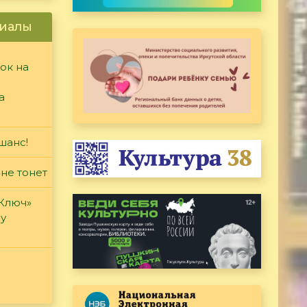
иалы
ок на
а
шанс!
 не тонет
«Ключ»
ду