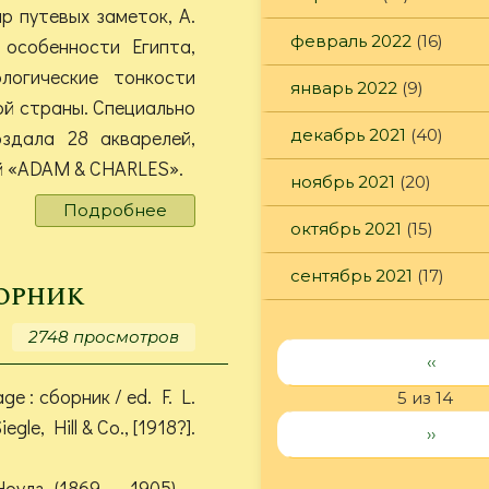
р путевых заметок, А.
февраль 2022
(16)
 особенности Египта,
логические тонкости
январь 2022
(9)
ой страны. Специально
здала 28 акварелей,
декабрь 2021
(40)
й «ADAM & CHARLES».
ноябрь 2021
(20)
Подробнее
о
октябрь 2021
(15)
Львов,
А.
сентябрь 2021
(17)
Н.
борник
В
стране
2748 просмотров
Амон-
‹‹
Ра
ge : сборник / ed. F. L.
5 из 14
gle, Hill & Co., [1918?].
››
оулз (1869 – 1905) –