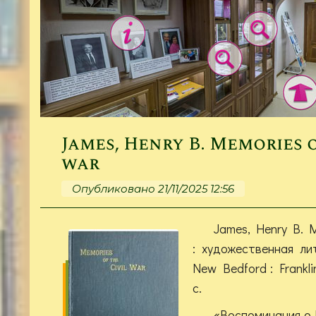
James, Henry B. Memories o
war
Опубликовано 21/11/2025 12:56
James, Henry B. Me
: художественная ли
New Bedford : Frankli
с.
«Воспоминания о 