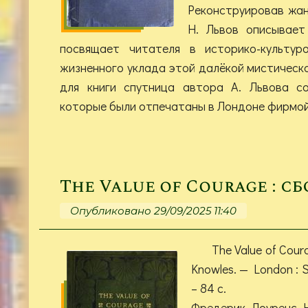
Реконструировав жан
Н. Львов описывает
посвящает читателя в историко-культуро
жизненного уклада этой далёкой мистическ
для книги спутница автора А. Львова со
которые были отпечатаны в Лондоне фирмо
The Value of Courage : с
Опубликовано 29/09/2025 11:40
The Value of Coura
Knowles. — London : Sie
– 84 с.
Фредерик Лоуренс Н