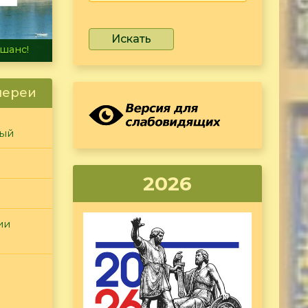
Искать
не тонет
лереи
ный
2026
ии