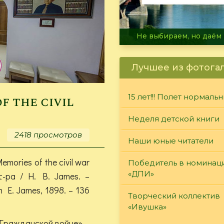
В огне не горит, в воде 
Лучшее из фотога
15 лет!!! Полет нормаль
f the civil
Неделя детской книги
2418 просмотров
Наши юные читатели
mories of the civil war
Победитель в номинац
«ДПИ»
т-ра / H. B. James. –
n E. James, 1898. – 136
Творческий коллектив
«Ивушка»
Гражданской войне» –