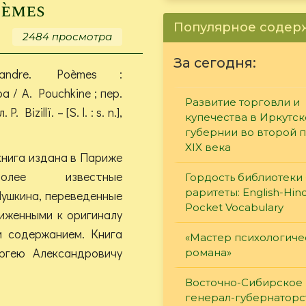
The
oèmes
serene
Популярное соде
realm
2484 просмотра
beyond
За сегодня:
the
exandre. Poèmes :
passion
 / A. Pouchkine ; пер.
Развитие торговли и
. Bizillï. – [S. l. : s. n.],
купечества в Иркутс
губернии во второй 
XIX века
нига издана в Париже
олее известные
Гордость библиотеки 
раритеты: English-Hind
Пушкина, переведенные
Pocket Vocabulary
иженными к оригиналу
 содержанием. Книга
«Мастер психологиче
ргею Александровичу
романа»
Восточно-Сибирское
генерал-губернаторс