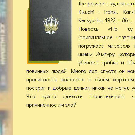
the passion
: художеств
Kikuchi ; transl. Kan
Kenkyūsha, 1922. – 86 с.
Повесть «По ту
(оригинальное н
погружает читателя
имени Ичигуру, которы
убивает, грабит и об
повинных людей. Много лет спустя он на
проникается жалостью к своим жертвам
постриг и добрые деяния никак не могут у
Что нужно сделать значительного, ч
причинённое им зло?