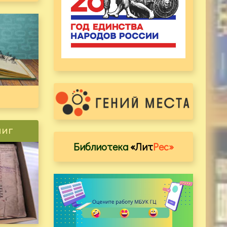
ниг
Библиотека
«Лит
Рес»