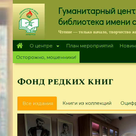
Перейти
Гуманитарный цент
к
основному
библиотека имени 
содержанию
Чтение — только начало, творчество ж
О центре
План мероприятий
Новин
Осторожно, мошенники!
Фонд редких книг
Главные
Книги из коллекций
Оцифр
Все издания
(активная
вкладки
вкладка)