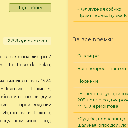
Подробнее
о
«Культурная азбука
Pouchkine,
Приангарья». Буква К
Alexandre.
Poèmes
За все время:
2758 просмотров
дожественная лит-ра /
О центре
n : Politique de Pekin,
Ваш вопрос - наш отв
и», выпущенная в 1924
Новинки
«Политика Пекина»,
«Белеет парус одинок
работой по переводу и
205-летию со дня ро
ции произведений
М.Ю. Лермонтова
. Изданная в Пекине,
«Судьба, проказница
анцузском языке под
шалунья, определила 