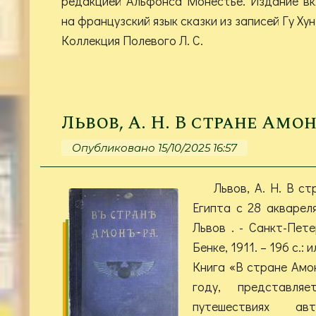
редакцией Альфонса Монестье. Издание в
на французский язык сказки из записей Гу Ху
Коллекция Полевого Л. С.
Львов, А. Н. В стране Амо
Опубликовано 15/10/2025 16:57
Львов, А. Н. В ст
Египта с 28 аквареля
Львов . - Санкт-Пете
Бенке, 1911. – 196 с.: и
Книга «В стране Амон
году, представл
путешествиях а