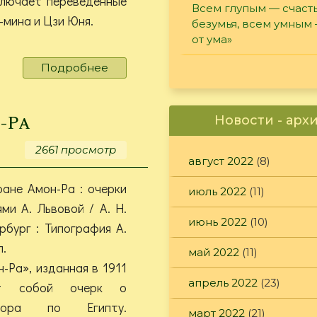
ключает переведенные
Всем глупым — счасть
н-мина и Цзи Юня.
безумья, всем умным
от ума»
Подробнее
о
Contes
Chinois
н-Ра
Новости - арх
2661 просмотр
август 2022
(8)
ране Амон-Ра : очерки
июль 2022
(11)
ми А. Львовой / А. Н.
июнь 2022
(10)
рбург : Типография А.
л.
май 2022
(11)
-Ра», изданная в 1911
апрель 2022
(23)
яет собой очерк о
втора по Египту.
март 2022
(21)