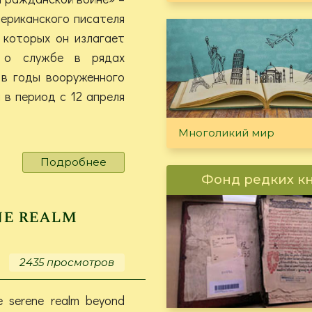
ериканского писателя
 которых он излагает
я о службе в рядах
 в годы вооруженного
в период с 12 апреля
Многоликий мир
Подробнее
о
James,
Фонд редких к
Henry
B.
ne realm
Memories
of
the
2435 просмотров
civil
war
he serene realm beyond