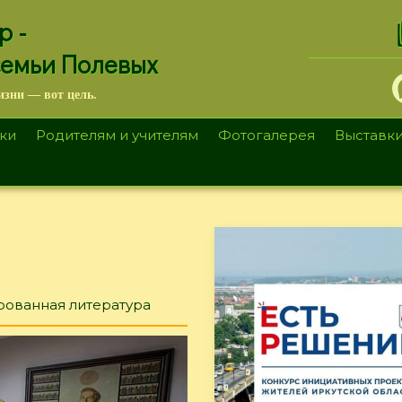
.
р -
семьи Полевых
изни — вот цель.
ки
Родителям и учителям
Фотогалерея
Выставк
ованная литература