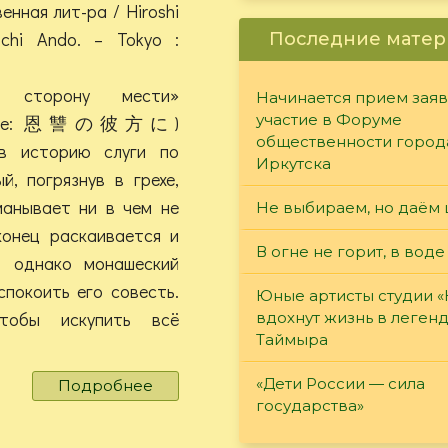
енная лит-ра / Hiroshi
-Ichi Ando. – Tokyo :
Последние матер
 сторону мести»
Начинается прием заяв
участие в Форуме
азвание: 恩讐の彼方に)
общественности город
 в историю слуги по
Иркутска
й, погрязнув в грехе,
манывает ни в чем не
Не выбираем, но даём 
конец раскаивается и
В огне не горит, в воде
, однако монашеский
спокоить его совесть.
Юные артисты студии 
тобы искупить всё
вдохнут жизнь в леген
Таймыра
«Дети России — сила
Подробнее
о
государства»
Hiroshi
Kikuchi.