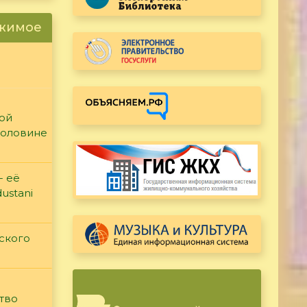
ржимое
кой
половине
- её
ustani
ского
тво