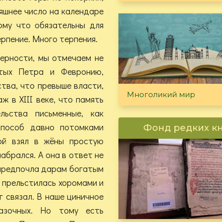
няшнее число на календаре
ому что обязательны для
ерпение. Много терпения.
верности, мы отмечаем не
ятых Петра и Февронию,
тва, что превыше власти,
Многоликий мир
ж в XIII веке, что память
льства письменные, как
способ давно потомками
Фонд редких к
ой взял в жёны простую
абрался. А она в ответ не
 предпочла дарам богатым
е прельстилась хоромами и
г связал. В наше циничное
азочных. Но тому есть