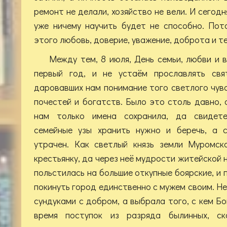
ремонт не делали, хозяйство не вели. И сегод
уже ничему научить будет не способно. Пот
этого любовь, доверие, уважение, доброта и т
Между тем, 8 июля, День семьи, любви и 
первый год, и не устаём прославлять св
даровавших нам понимание того светлого чувс
почестей и богатств. Было это столь давно, а
нам только имена сохранила, да свидете
семейные узы хранить нужно и беречь, а 
утрачен. Как светлый князь земли Муромск
крестьянку, да через неё мудрости житейской н
польстилась на большие откупные боярские, и
покинуть город единственно с мужем своим. Н
сундуками с добром, а выбрала того, с кем Бо
время поступок из разряда былинных, ск