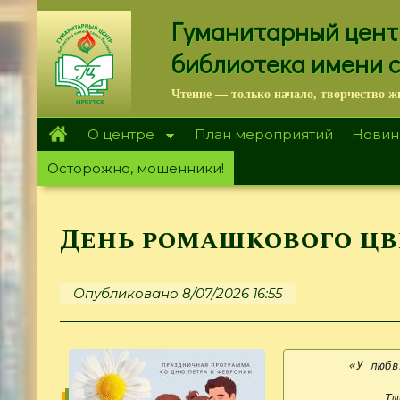
Перейти
Гуманитарный цент
к
основному
библиотека имени 
содержанию
Чтение — только начало, творчество ж
О центре
План мероприятий
Новин
Осторожно, мошенники!
День ромашкового цв
Опубликовано 8/07/2026 16:55
«У любв
Тщ