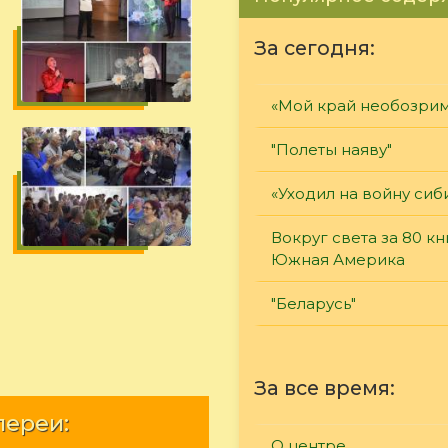
За сегодня:
«Мой край необозри
"Полеты наяву"
«Уходил на войну сиб
Вокруг света за 80 кн
Южная Америка
"Беларусь"
За все время:
лереи:
О центре