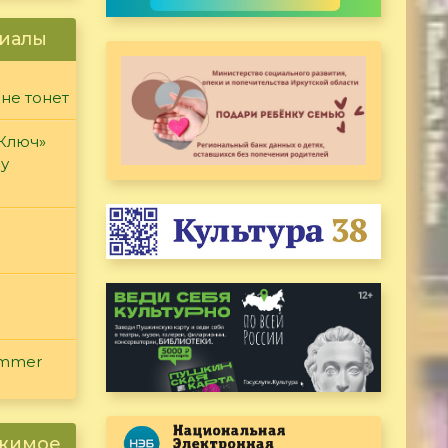
иалы
 не тонет
«Ключ»
ду
ammer
ржимое