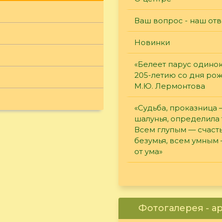
Ваш вопрос - наш отв
Новинки
«Белеет парус одинок
205-летию со дня ро
М.Ю. Лермонтова
«Судьба, проказница
шалунья, определила 
Всем глупым — счасть
безумья, всем умным
от ума»
Фотогалерея - а