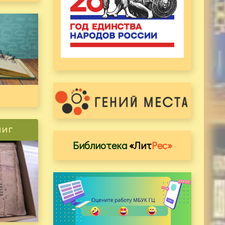
ниг
Библиотека
«Лит
Рес»