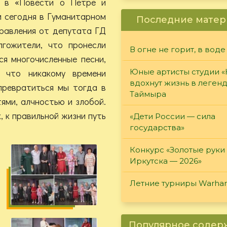
о в «Повести о Петре и
 и сегодня в Гуманитарном
Последние матер
дравления от депутата ГД
лгожители, что пронесли
В огне не горит, в воде
ся многочисленные песни,
 что никакому времени
Юные артисты студии 
вдохнут жизнь в леген
превратиться мы тогда в
Таймыра
ями, алчностью и злобой.
, к правильной жизни путь
«Дети России — сила
государства»
Конкурс «Золотые руки
Иркутска — 2026»
Летние турниры Warh
Популярное соде