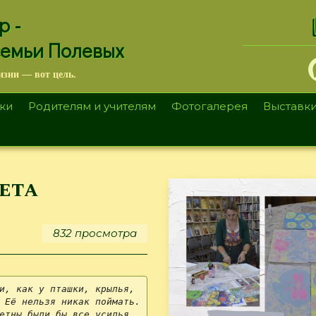
.
р -
семьи Полевых
изни — вот цель.
ки
Родителям и учителям
Фотогалерея
Выставк
ета
832 просмотра
и, как у пташки, крылья, 
Её нельзя никак поймать.
етны были бы все усилья, 