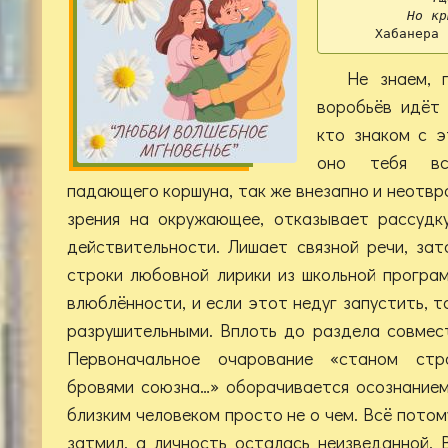
Но кр
Хабанера 
Не знаем, 
воробьёв идёт 
кто знаком с э
оно тебя вс
падающего коршуна, так же внезапно и неотвр
зрения на окружающее, отказывает рассудк
действительности. Лишает связной речи, за
строки любовной лирики из школьной програ
влюблённости, и если этот недуг запустить, 
разрушительными. Вплоть до раздела совмес
Первоначальное очарование «станом стро
бровями союзна…» оборачивается осознанием
близким человеком просто не о чем. Всё потом
затмил, а личность осталась неизведанной. 