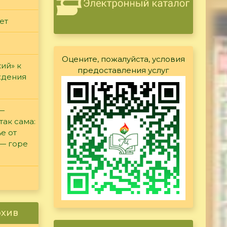
ет
Оцените, пожалуйста, условия
ий» к
предоставления услуг
ждения
 —
так сама:
е от
 — горе
рхив