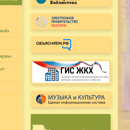
мый»
иряк»
иг: