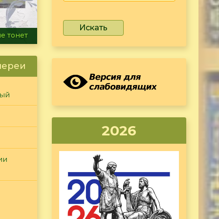
Искать
ammer
лереи
ный
2026
ии