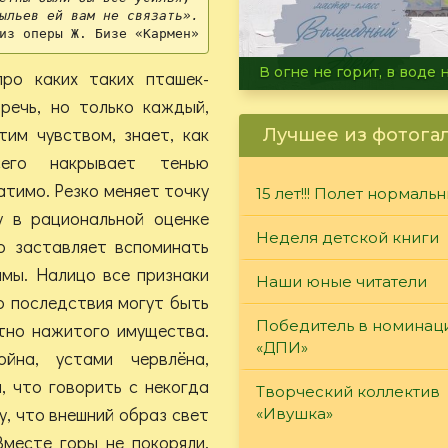
ыльев ей вам не связать».
из оперы Ж. Бизе «Кармен»
Летние турниры Warh
про каких таких пташек-
речь, но только каждый,
тим чувством, знает, как
Лучшее из фотога
его накрывает тенью
атимо. Резко меняет точку
15 лет!!! Полет нормаль
у в рациональной оценке
Неделя детской книги
то заставляет вспоминать
ммы. Налицо все признаки
Наши юные читатели
то последствия могут быть
Победитель в номинац
тно нажитого имущества.
«ДПИ»
йна, устами червлёна,
, что говорить с некогда
Творческий коллектив
у, что внешний образ свет
«Ивушка»
Вместе горы не покоряли,