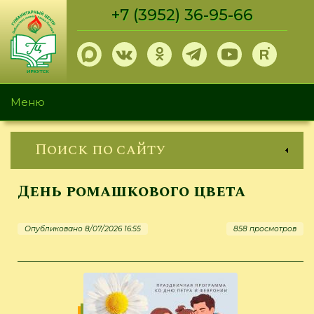
Перейти
+7 (3952) 36-95-66
к
основному
содержанию
Меню
Поиск по сайту
День ромашкового цвета
Опубликовано 8/07/2026 16:55
858 просмотров