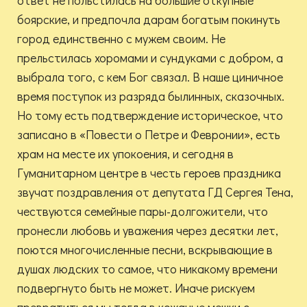
ответ не польстилась на большие откупные
боярские, и предпочла дарам богатым покинуть
город единственно с мужем своим. Не
прельстилась хоромами и сундуками с добром, а
выбрала того, с кем Бог связал. В наше циничное
время поступок из разряда былинных, сказочных.
Но тому есть подтверждение историческое, что
записано в «Повести о Петре и Февронии», есть
храм на месте их упокоения, и сегодня в
Гуманитарном центре в честь героев праздника
звучат поздравления от депутата ГД Сергея Тена,
чествуются семейные пары-долгожители, что
пронесли любовь и уважения через десятки лет,
поются многочисленные песни, вскрывающие в
душах людских то самое, что никакому времени
подвергнуто быть не может. Иначе рискуем