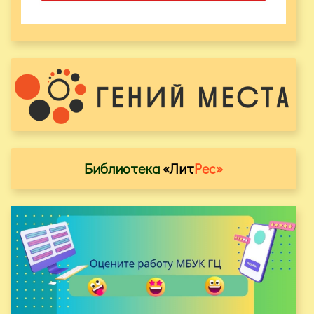
Библиотека
«Лит
Рес»