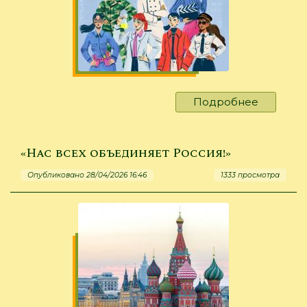
Подробнее
о
Быть
или
не
«Нас всех объединяет Россия!»
быть?
Опубликовано 28/04/2026 16:46
1333 просмотра
Вопрос
в
другом
-
кем?