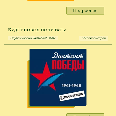
Подробнее
о
Соловья
тут
не
Будет повод почитать!
место
Опубликовано 24/04/2026 16:02
1258 просмотров