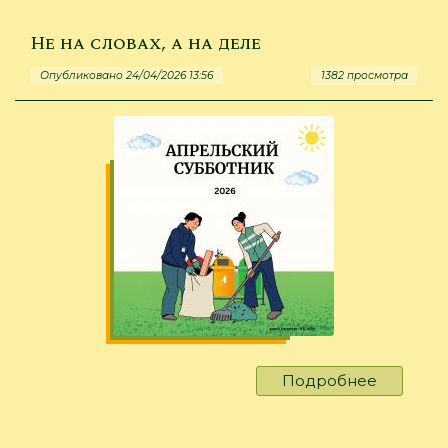
всюду
и
Не на словах, а на деле
везде!»
Опубликовано 24/04/2026 13:56
1382 просмотра
Подробнее
о
Не
на
словах,