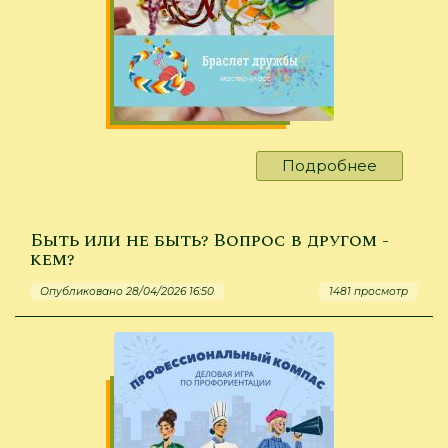
Подробнее
о
Узелки
плести
–
Быть или не быть? Вопрос в другом -
не
кем?
улицу
Опубликовано 28/04/2026 16:50
1481 просмотр
мести