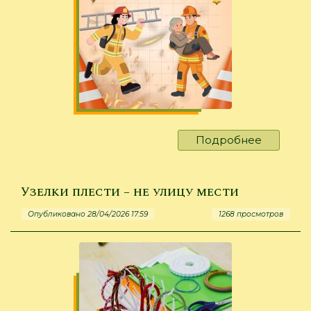
Подробнее
о
Пусть
горит
только
Узелки плести – не улицу мести
дело
Опубликовано 28/04/2026 17:59
1268 просмотров
в
руках!