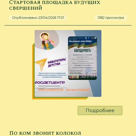
Стартовая площадка будущих
а
свершений
на
Опубликовано 23/04/2026 17:01
1382 просмотра
деле
Подробнее
о
Стартов
площадк
будущих
По ком звонит колокол