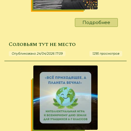
Подробнее
о
«Вы
очень
подгото
Соловьям тут не место
друзья!»
Опубликовано 24/04/2026 17:09
1295 просмотров