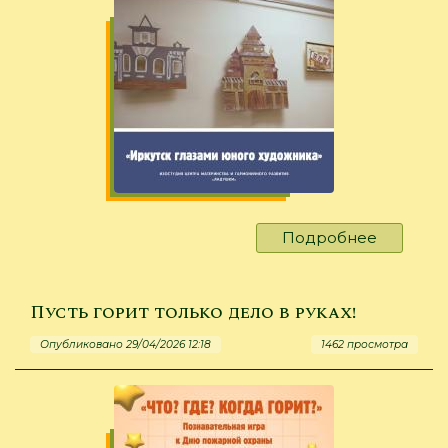
Подробнее
о
К
юбилею
родного
Пусть горит только дело в руках!
города
Опубликовано 29/04/2026 12:18
1462 просмотра