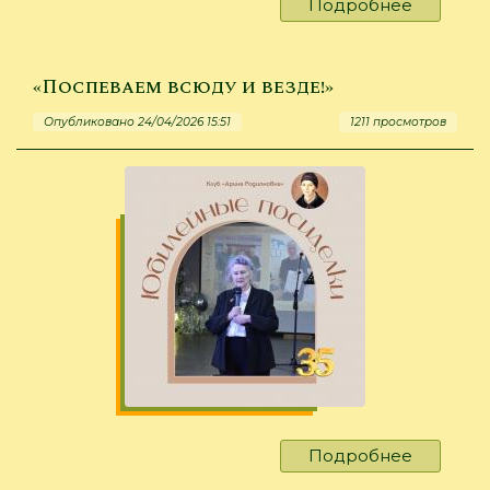
Подробнее
о
Будет
повод
почитать
«Поспеваем всюду и везде!»
Опубликовано 24/04/2026 15:51
1211 просмотров
Подробнее
о
«Поспев