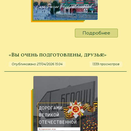
Подробнее
о
«Нас
всех
объедин
«Вы очень подготовлены, друзья!»
Россия!»
Опубликовано 27/04/2026 15:04
1339 просмотров