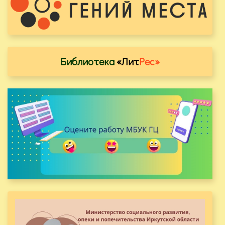
Библиотека
«Лит
Рес»