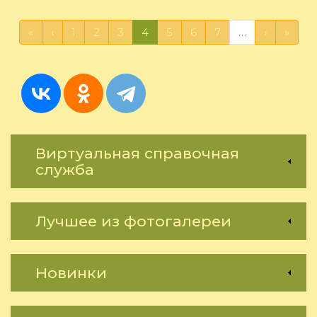
Сергей.
Могучий
«
‹
1
2
3
4
5
6
7
…
›
»
карлик
Виртуальная справочная
служба
Лучшее из фотогалереи
Новинки