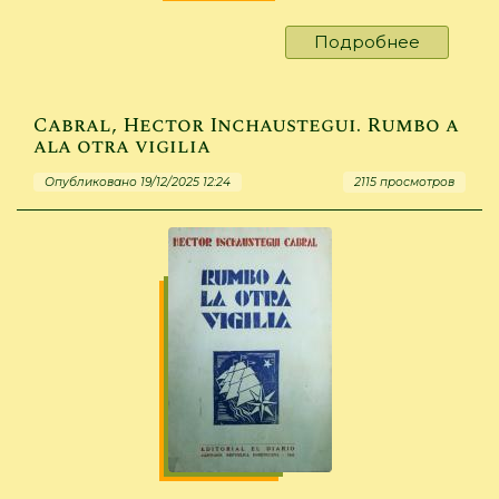
Подробнее
о
Hearn,
Lafcadio.
Kwaidan
Cabral, Hector Inchaustegui. Rumbo a
:
ala otra vigilia
with
Опубликовано 19/12/2025 12:24
2115 просмотров
the
japanese
version