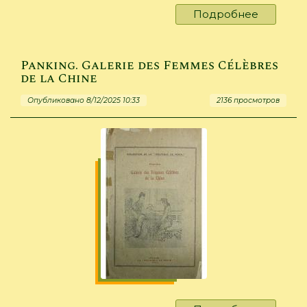
Подробнее
о
Cabral,
Hector
Inchauste
Panking. Galerie des Femmes Célèbres
Rumbo
de la Chine
a
Опубликовано 8/12/2025 10:33
2136 просмотров
ala
otra
vigilia