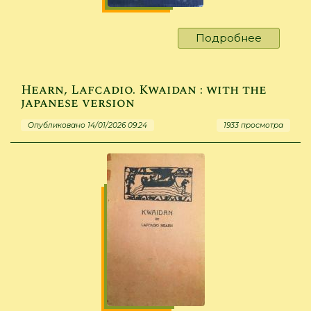
Подробнее
о
Märchen
und
Erzählun
Hearn, Lafcadio. Kwaidan : with the
für
japanese version
Unfänge
Опубликовано 14/01/2026 09:24
1933 просмотра