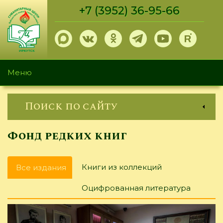
Перейти
+7 (3952) 36-95-66
к
основному
содержанию
Меню
Поиск по сайту
Фонд редких книг
Главные
Книги из коллекций
Все издания
(активная
вкладки
вкладка)
Оцифрованная литература