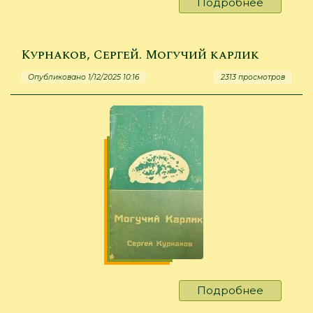
Подробнее
о
Panking.
Galerie
des
Курнаков, Сергей. Могучий карлик
Femmes
Опубликовано 1/12/2025 10:16
2313 просмотров
Célèbres
de
la
Chine
Подробнее
о
Курнако