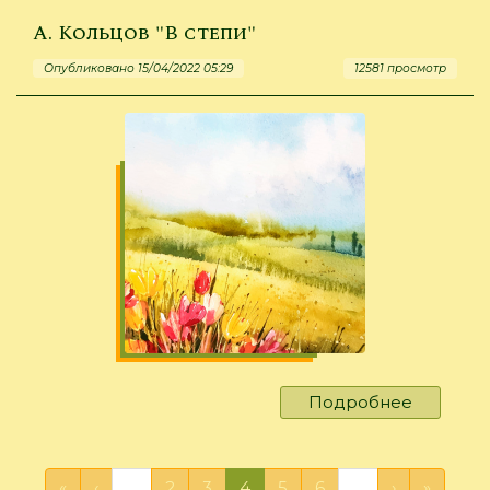
"Цветы"
А. Кольцов "В степи"
Опубликовано 15/04/2022 05:29
12581 просмотр
Подробнее
о
А.
Кольцов
"В
«
‹
…
2
3
4
5
6
…
›
»