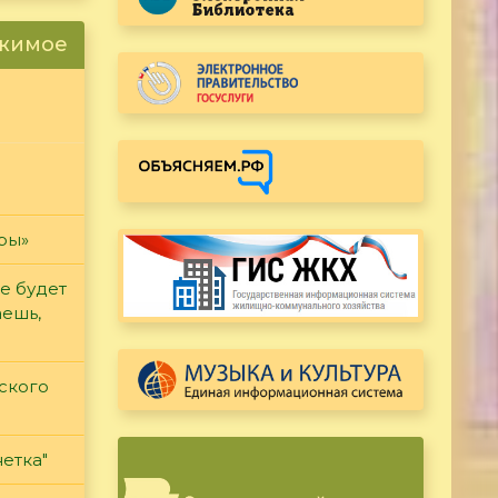
ржимое
гры»
е будет
аешь,
ского
етка"