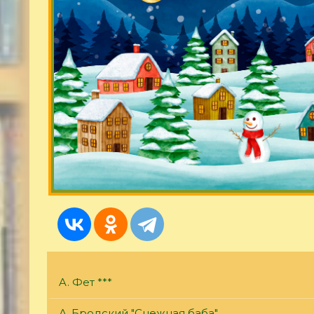
A. Фет ***
А. Бродский "Снежная баба"