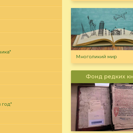
вика"
Многоликий мир
Фонд редких к
 год"