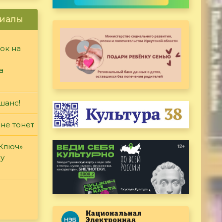
иалы
ок на
а
шанс!
 не тонет
«Ключ»
ду