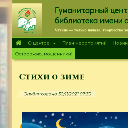
Перейти
Гуманитарный цент
к
основному
библиотека имени 
содержанию
Чтение — только начало, творчество ж
О центре
План мероприятий
Новин
Осторожно, мошенники!
Стихи о зиме
Опубликовано 30/11/2021 07:35