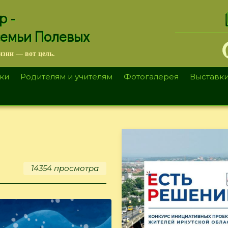
.
р -
семьи Полевых
изни — вот цель.
ки
Родителям и учителям
Фотогалерея
Выставк
14354 просмотра