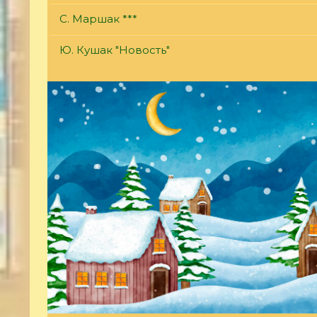
С. Маршак ***
Ю. Кушак "Новость"