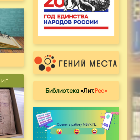
ниг
Библиотека
«Лит
Рес»