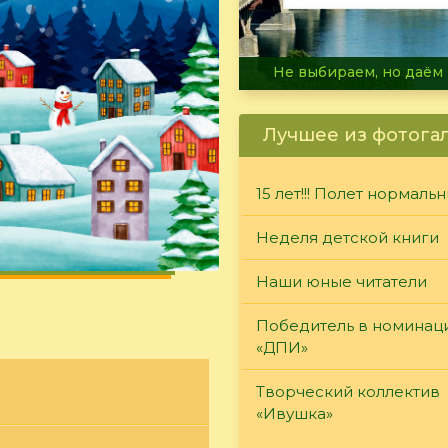
В огне не горит, в воде 
Лучшее из фотога
15 лет!!! Полет нормаль
Неделя детской книги
Наши юные читатели
Победитель в номинац
«ДПИ»
Творческий коллектив
«Ивушка»