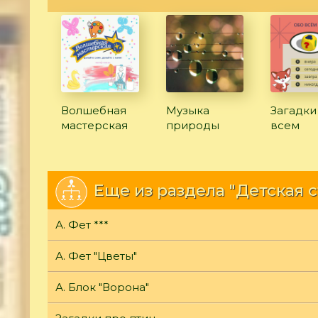
Волшебная
Музыка
Загадки
мастерская
природы
всем
Еще из раздела "Детская 
А. Фет ***
А. Фет "Цветы"
А. Блок "Ворона"