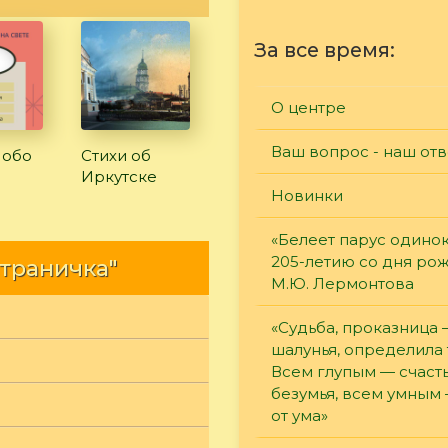
За все время:
О центре
Ваш вопрос - наш отв
 обо
Стихи об
Иркутске
Новинки
«Белеет парус одинок
205-летию со дня ро
страничка"
М.Ю. Лермонтова
«Судьба, проказница
шалунья, определила 
Всем глупым — счасть
безумья, всем умным
от ума»