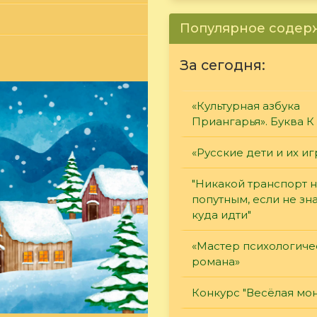
Популярное соде
За сегодня:
«Культурная азбука
Приангарья». Буква К
«Русские дети и их и
"Никакой транспорт н
попутным, если не зн
куда идти"
«Мастер психологиче
романа»
Конкурс "Весёлая мон