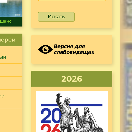
Искать
не тонет
лереи
ный
2026
ии