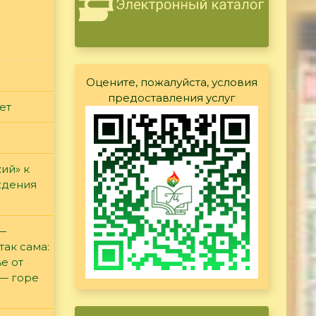
Оцените, пожалуйста, условия
предоставления услуг
ет
ий» к
ждения
 —
так сама:
е от
 — горе