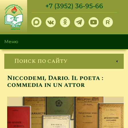
Перейти
+7 (3952) 36-95-66
к
основному
содержанию
Меню
Поиск по сайту
Niccodemi, Dario. Il poeta :
commedia in un attor