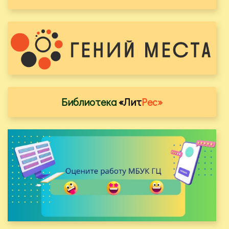
Библиотека
«Лит
Рес»