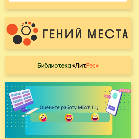
Библиотека
«Лит
Рес»