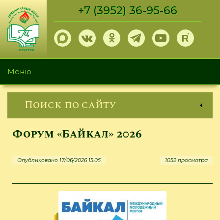
Перейти
+7 (3952) 36-95-66
к
основному
содержанию
Меню
Поиск по сайту
Форум «Байкал» 2026
Опубликовано 17/06/2026 15:05
1052 просмотра