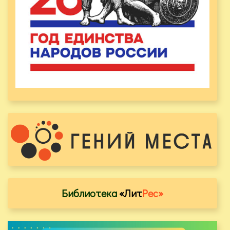
Библиотека
«Лит
Рес»