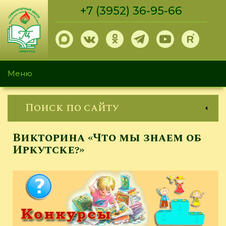
Перейти
+7 (3952) 36-95-66
к
основному
содержанию
Меню
Поиск по сайту
Викторина «Что мы знаем об
Иркутске?»