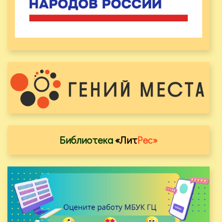
Библиотека
«Лит
Рес»