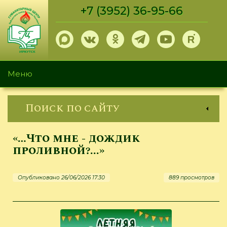
Перейти
+7 (3952) 36-95-66
к
основному
содержанию
Меню
Поиск по сайту
«…Что мне - дождик
проливной?...»
Опубликовано 26/06/2026 17:30
889 просмотров