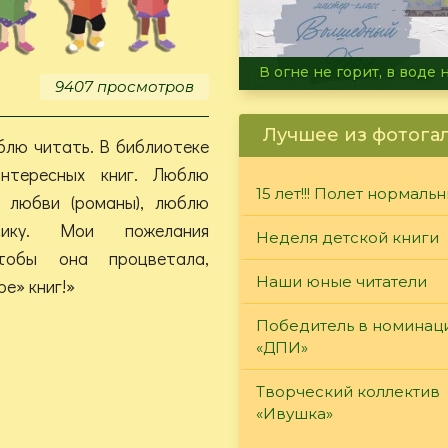
Летние турниры Warh
9407 просмотров
Лучшее из фотога
блю читать. В библиотеке
интересных книг.
Люблю
15 лет!!! Полет нормаль
о любви (романы), люблю
ссику.
Мои пожелания
Неделя детской книги
чтобы она процветала,
Наши юные читатели
е» книг!»
Победитель в номинац
«ДПИ»
Творческий коллектив
«Ивушка»