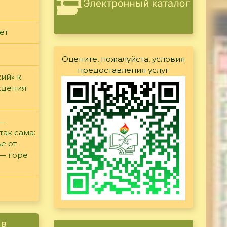
ет
Оцените, пожалуйста, условия
предоставления услуг
ий» к
ждения
 —
так сама:
е от
 — горе
ив