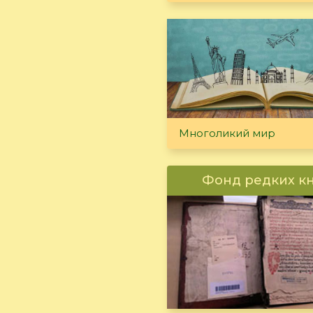
Многоликий мир
Фонд редких к