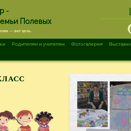
.
р -
семьи Полевых
изни — вот цель.
ки
Родителям и учителям
Фотогалерея
Выставк
класс