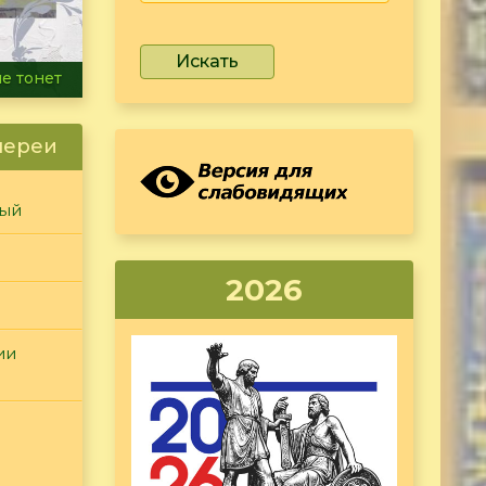
Искать
ammer
лереи
ный
2026
ии