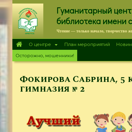
Перейти
Гуманитарный цент
к
основному
библиотека имени 
содержанию
Чтение — только начало, творчество ж
О центре
План мероприятий
Новин
Осторожно, мошенники!
Фокирова Сабрина, 5 
гимназия № 2