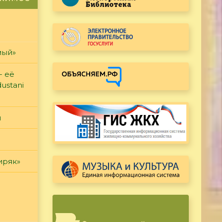
мый»
- её
ustani
и
иряк»