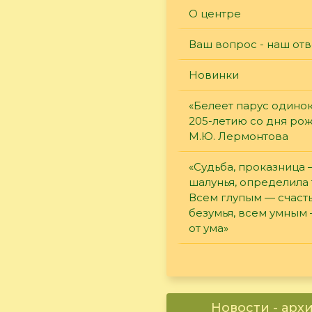
О центре
Ваш вопрос - наш отв
Новинки
«Белеет парус одинок
205-летию со дня ро
М.Ю. Лермонтова
«Судьба, проказница
шалунья, определила 
Всем глупым — счасть
безумья, всем умным
от ума»
Новости - арх