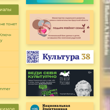
иалы
 не тонет
«Ключ»
ду
ammer
ржимое