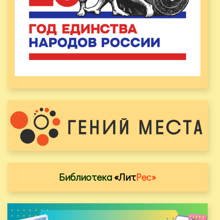
Библиотека
«Лит
Рес»