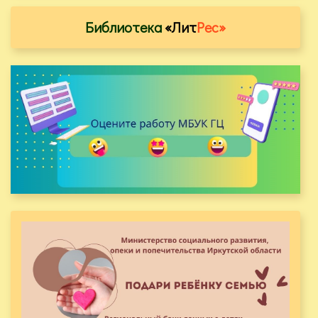
Библиотека
«Лит
Рес»