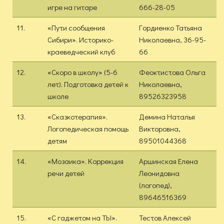
игре на гитаре
666-28-05
11.
«Пути сообщения
Гордиенко Татьяна
Сибири». Историко-
Николаевна, 36-95-
краеведческий клуб
66
12.
«Скоро в школу» (5-6
Феоктистова Ольга
лет). Подготовка детей к
Николаевна,
школе
89526323958
13.
«Сказкотерапия».
Демина Наталья
Логопедическая помощь
Викторовна,
детям
89501044368
14.
«Мозаика». Коррекция
Аршинская Елена
речи детей
Леонидовна
(логопед),
89646516369
15.
«С гаджетом на ТЫ».
Тестов Алексей