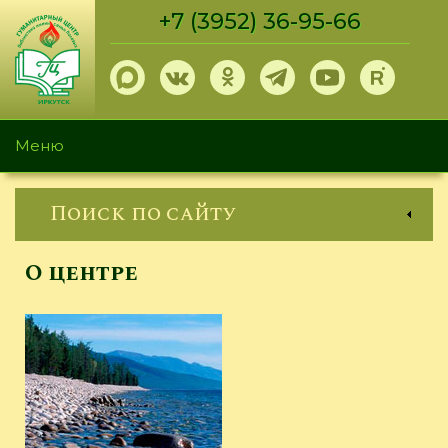
Перейти
+7 (3952) 36-95-66
к
основному
содержанию
Меню
Поиск по сайту
О центре