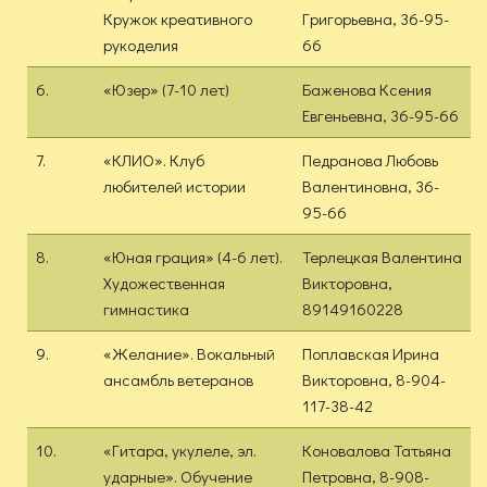
Кружок креативного
Григорьевна, 36-95-
рукоделия
66
6.
«Юзер» (7-10 лет)
Баженова Ксения
Евгеньевна, 36-95-66
7.
«КЛИО». Клуб
Педранова Любовь
любителей истории
Валентиновна, 36-
95-66
8.
«Юная грация» (4-6 лет).
Терлецкая Валентина
Художественная
Викторовна,
гимнастика
89149160228
9.
«Желание». Вокальный
Поплавская Ирина
ансамбль ветеранов
Викторовна, 8-904-
117-38-42
10.
«Гитара, укулеле, эл.
Коновалова Татьяна
ударные». Обучение
Петровна, 8-908-