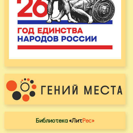
Библиотека
«Лит
Рес»