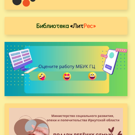
Библиотека
«Лит
Рес»