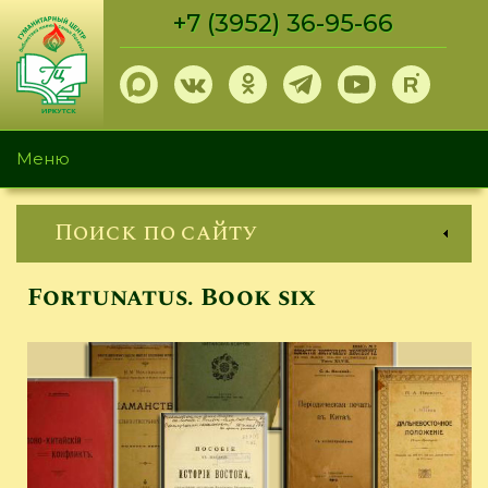
Перейти
+7 (3952) 36-95-66
к
основному
содержанию
Меню
Поиск по сайту
Fortunatus. Book six