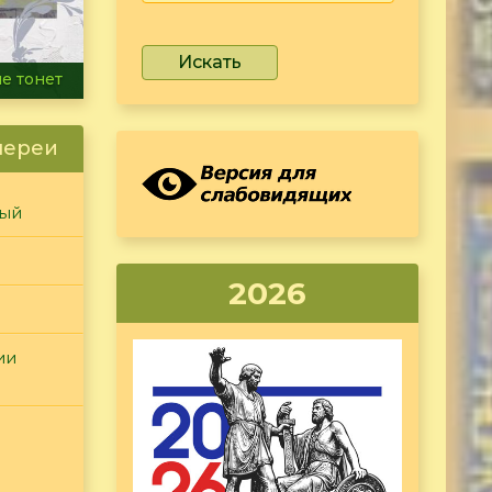
Искать
ammer
лереи
ный
2026
ии