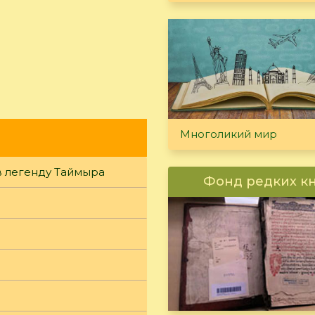
Многоликий мир
в легенду Таймыра
Фонд редких к