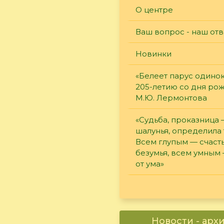
О центре
Ваш вопрос - наш отв
Новинки
«Белеет парус одинок
205-летию со дня ро
М.Ю. Лермонтова
«Судьба, проказница
шалунья, определила 
Всем глупым — счасть
безумья, всем умным
от ума»
Новости - арх