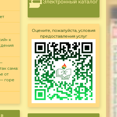
ет
Оцените, пожалуйста, условия
предоставления услуг
ий» к
ждения
 —
так сама:
е от
 — горе
ив