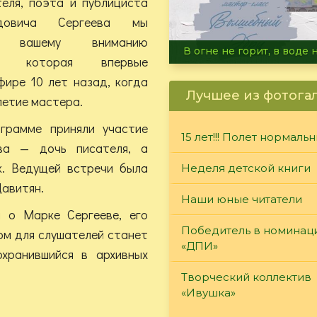
еля, поэта и публициста
довича Сергеева мы
ем вашему вниманию
Летние турниры Warh
чу, которая впервые
фире 10 лет назад, когда
Лучшее из фотога
летие мастера.
грамме приняли участие
15 лет!!! Полет нормаль
ва — дочь писателя, а
. Ведущей встречи была
Неделя детской книги
Давитян.
Наши юные читатели
я о Марке Сергееве, его
Победитель в номинац
ом для слушателей станет
«ДПИ»
хранившийся в архивных
Творческий коллектив
«Ивушка»