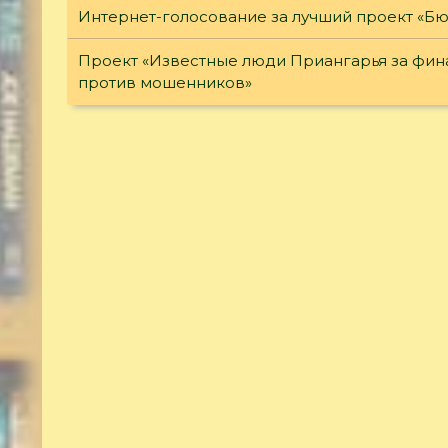
Интернет-голосование за лучший проект «Б
Проект «Известные люди Приангарья за фина
против мошенников»