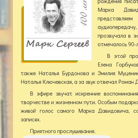
рождения писат
Марка Дави
представля
аудиопереда
прозвучала в э
отмечалось 90-
В этой про
Елена Горбуно
также Наталья Бурдонова и Эмилия Муценик
Наталья Ключевская, а за звук отвечал Роман 
В эфире звучат искренние воспоминани
творчестве и жизненном пути. Особым подарк
живой голос самого Марка Давидовича, со
записях.
Приятного прослушивания.