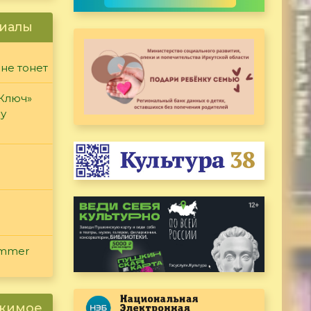
иалы
 не тонет
«Ключ»
ду
ammer
ржимое