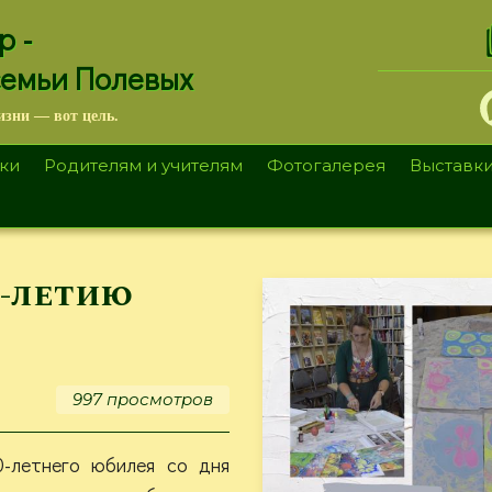
.
р -
семьи Полевых
изни — вот цель.
ки
Родителям и учителям
Фотогалерея
Выставк
0-летию
997 просмотров
0-летнего юбилея со дня