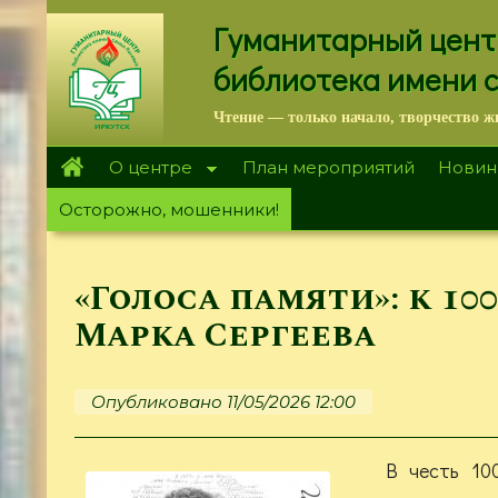
Перейти
Гуманитарный цент
к
основному
библиотека имени 
содержанию
Чтение — только начало, творчество ж
О центре
План мероприятий
Новин
Осторожно, мошенники!
«Голоса памяти»: к 10
Марка Сергеева
Опубликовано 11/05/2026 12:00
В честь 10