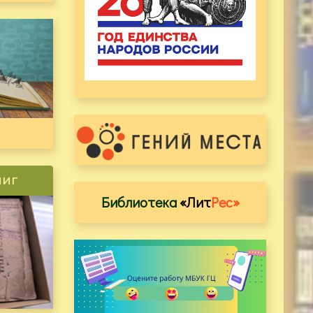
ниг
Библиотека
«Лит
Рес»