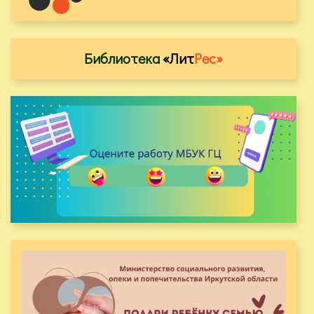
Библиотека
«Лит
Рес»