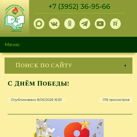
Перейти
+7 (3952) 36-95-66
к
основному
содержанию
Меню
Поиск по сайту
С Днём Победы!
Опубликовано 8/05/2026 16:30
1116 просмотров