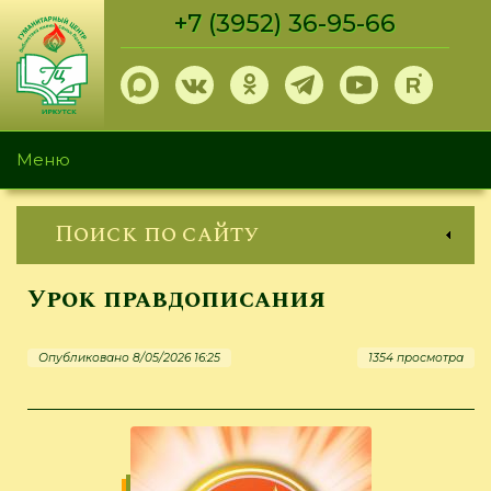
Перейти
+7 (3952) 36-95-66
к
основному
содержанию
Меню
Поиск по сайту
Урок правдописания
Опубликовано 8/05/2026 16:25
1354 просмотра