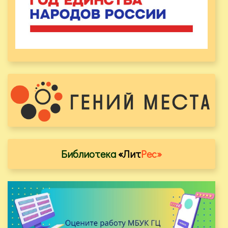
Библиотека
«Лит
Рес»