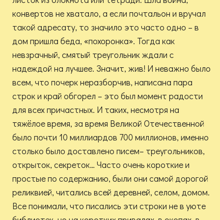
конвертов не хватало, а если почтальон и вручал
такой адресату, то значило это часто одно – в
дом пришла беда, «похоронка». Тогда как
невзрачный, смятый треугольник ждали с
надеждой на лучшее. Значит, жив! И неважно было
всем, что почерк неразборчив, написана пара
строк и край обгорел – это был момент радости
для всех причастных. И таких, несмотря на
тяжёлое время, за время Великой Отечественной
было почти 10 миллиардов 700 миллионов, именно
столько было доставлено писем– треугольников,
открыток, секреток… Часто очень короткие и
простые по содержанию, были они самой дорогой
реликвией, читались всей деревней, селом, домом.
Все понимали, что писались эти строки не в уюте
библиотек, но на коротких привалах, в окопах, в